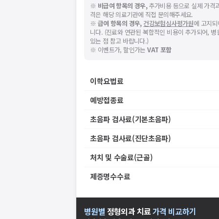
※
비급여 항목의 경우,
추가비용 등으로 실제 가격과
격은 해당 의료기관에 직접 문의해주세요.
※
급여 항목의 경우,
건강보험심사평가원
에 고지되
니다. (진료와 연관된 복합적인 비용이 추가되어, 
있는 점 참고 바랍니다.)
※ 이벤트가, 할인가는
VAT 포함
이학요법료
예방접종료
초음파 검사료(기본초음파)
초음파 검사료(진단초음파)
처치 및 수술료(근골)
제증명수수료
병원별
정형외과
치료
가격 비교하기