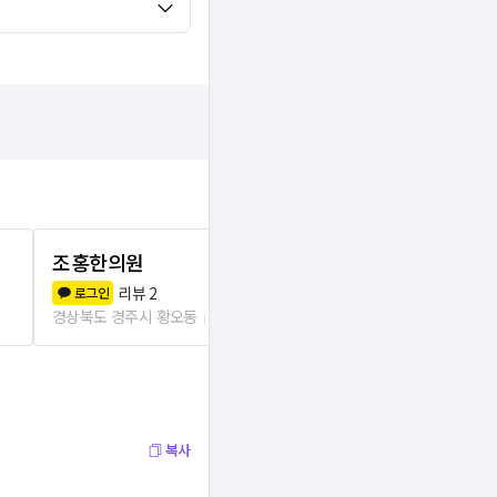
조홍한의원
연합열린외
리뷰
2
리뷰
4
로그인
로그인
경상북도 경주시 황오동
226m
경상북도 경주시
복사