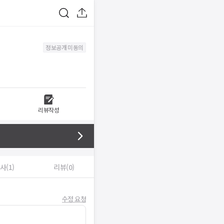
정보공개 미동의
리뷰작성
사(1)
리뷰(0)
수정 요청