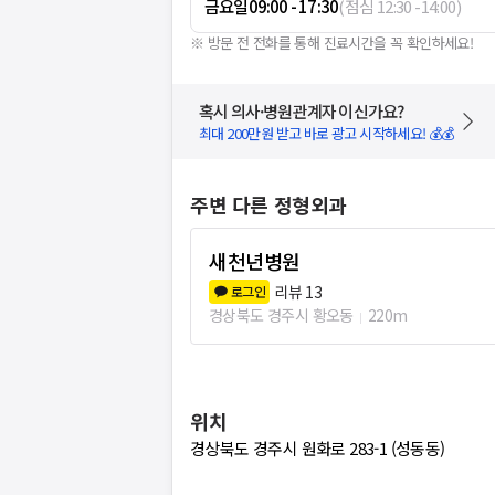
금요일
09:00 - 17:30
(
점심
12:30
-
14:00
)
※ 방문 전 전화를 통해 진료시간을 꼭 확인하세요!
혹시 의사·병원관계자 이신가요?
최대 200만원 받고 바로 광고 시작하세요! 💰💰
주변 다른 정형외과
새천년병원
리뷰
13
로그인
경상북도 경주시 황오동
220m
위치
경상북도 경주시 원화로 283-1 (성동동)