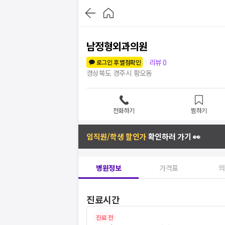
남정형외과의원
리뷰
0
로그인 후 별점확인
경상북도 경주시 황오동
전화하기
찜하기
임직원/학생 할인가
확인하러 가기 👀
병원정보
가격표
의
진료시간
진료 전