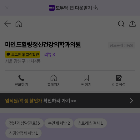
모두닥 앱 다운받기
마인드힐링정신건강의학과의원
정보공개 미동의
리뷰
8
로그인 후 별점확인
서울 강남구 대치4동
전화하기
홈페이지
찜하기
리뷰작성
임직원/학생 할인가
확인하러 가기 👀
정신과 상담(진료)
5
수면제 처방
2
스트레스 검사
1
신경안정제 처방
1