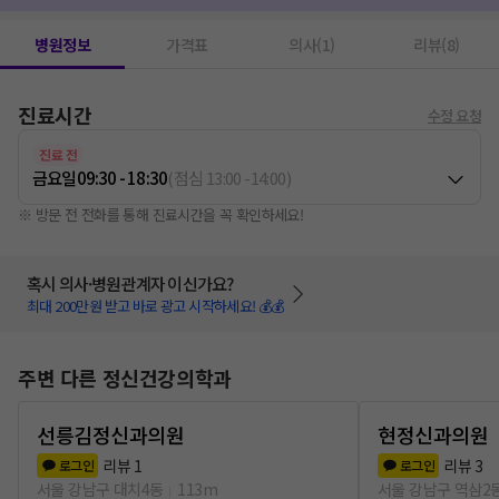
병원정보
가격표
의사(1)
리뷰(8)
진료시간
수정 요청
진료 전
금요일
09:30 - 18:30
(
점심
13:00
-
14:00
)
※ 방문 전 전화를 통해 진료시간을 꼭 확인하세요!
혹시 의사·병원관계자 이신가요?
최대 200만원 받고 바로 광고 시작하세요! 💰💰
주변 다른 정신건강의학과
선릉김정신과의원
현정신과의원
리뷰
1
리뷰
3
로그인
로그인
서울 강남구 대치4동
113m
서울 강남구 역삼2