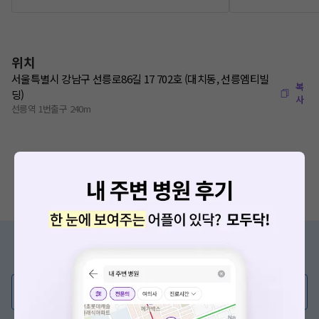
위치
서울특별시 강남구 선릉로86길 17 702호 (대치동, 선릉엠티빌
복
딩)
사
선릉역 1번출구 240m
증상/치료, 궁금한 점이 있나요?
의사가 직접 답해드려요!
💬 무엇이든 물어보세요