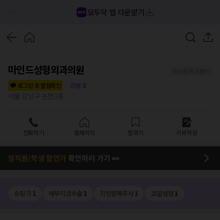
모두닥 앱 다운받기
마인드성형외과의원
정보공개 미동의
리뷰
8
로그인 후 별점확인
서울 강남구 논현1동
전화하기
홈페이지
찜하기
리뷰작성
임직원/학생 할인가
확인하러 가기 👀
슈링크
1
매부리코수술
1
지방분해주사
1
코끝성형
1