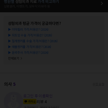
병원별
성형외과
치료
가격 비교하기
심평원가, 이벤트가, 모두닥 리뷰가 등
성형외과
평균 가격이 궁금하다면?
▶
이마필러 가격/비용은? (2026)
▶
뒤트임 수술 가격/비용은? (2026)
▶
절개쌍커풀 수술 가격/비용은? (2026)
▶
매몰쌍커풀 가격/비용은? (2026)
▶
윤곽주사 가격/비용은? (2026)
전체보기
의사
5
수정 요청
로그인 후 이름확인
리뷰
4
카카오
코끝성형
(
1
)
매부리코수술
(
1
)