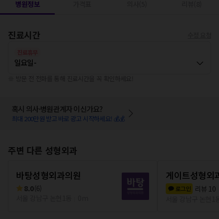
병원정보
가격표
의사(5)
리뷰(8)
진료시간
수정 요청
진료휴무
일요일
-
※ 방문 전 전화를 통해 진료시간을 꼭 확인하세요!
혹시 의사·병원관계자 이신가요?
최대 200만원 받고 바로 광고 시작하세요! 💰💰
주변 다른 성형외과
바탕성형외과의원
게이트성형외
8.0
(
6
)
리뷰
10
로그인
서울 강남구 논현1동
0m
서울 강남구 논현1