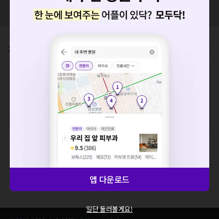
혹시 잘못된 병원정보가 있나요?
모두닥 팀에 알려주세요!
가격표
비급여/급여 진료란?
요청하신 작업을 처리하지 못했습니다.
※
비급여 항목의 경우,
추가비용 등으로 실제 가격과 상이할 수 있으니, 정확
네트워크 또는 서버의 일시적인 오류로, 잠시 후 다시 시도해주
한 가격은 해당 의료기관에 직접 문의해주세요.
※
급여 항목의 경우,
건강보험심사평가원
에 고지되어 있는 급여 진료 기준 가
세요. 지속적으로 문제가 발생할 경우 모두닥 채널톡으로 문의
격입니다. (진료와 연관된 복합적인 비용이 추가되어, 병원마다 금액이 다르게
해주세요.
산정될 수 있는 점 참고 바랍니다.)
확인
※ 이벤트가, 할인가는
VAT 포함
처치 및 수술료(코)
치료재료
앱 다운로드
제증명수수료
일단 둘러볼게요!