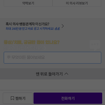
약력보기
이 의사 리뷰보기
혹시 의사·병원관계자 이신가요?
최대 200만원 받고 바로 광고 시작하세요! 💰💰
증상/치료, 궁금한 점이 있나요?
의사가 답변해 드려요!
💬 무엇이든 물어보세요
맨 위로 돌아가기
찜하기
전화하기
찜 목록보기
찜 목록보기