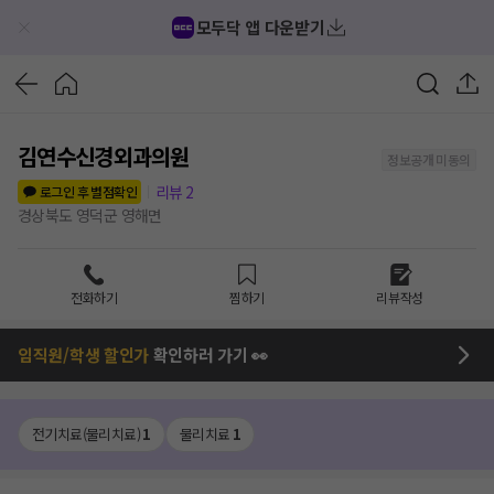
모두닥 앱 다운받기
김연수신경외과의원
정보공개 미동의
리뷰
2
로그인 후 별점확인
경상북도 영덕군 영해면
전화하기
찜하기
리뷰작성
임직원/학생 할인가
확인하러 가기 👀
전기치료(물리치료)
1
물리치료
1