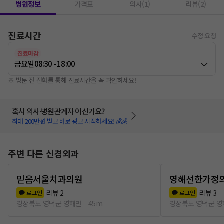
병원정보
가격표
의사(1)
리뷰(2)
진료시간
수정 요청
진료마감
금요일
08:30 - 18:00
※ 방문 전 전화를 통해 진료시간을 꼭 확인하세요!
혹시 의사·병원관계자 이신가요?
최대 200만원 받고 바로 광고 시작하세요! 💰💰
주변 다른 신경외과
믿음서울치과의원
영해선한가정
리뷰
2
리뷰
3
로그인
로그인
경상북도 영덕군 영해면
45m
경상북도 영덕군 