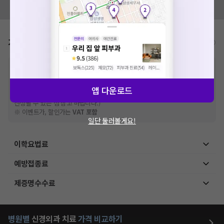
모두닥 팀에 알려주세요!
가격표
비급여/급여 진료란?
※
비급여 항목의 경우,
추가비용 등으로 실제 가격과 상이할 수 있으니, 정확
한 가격은 해당 의료기관에 직접 문의해주세요.
※
급여 항목의 경우,
건강보험심사평가원
에 고지되어 있는 급여 진료 기준 가
앱 다운로드
격입니다. (진료와 연관된 복합적인 비용이 추가되어, 병원마다 금액이 다르게
산정될 수 있는 점 참고 바랍니다.)
※ 이벤트가, 할인가는
VAT 포함
일단 둘러볼게요!
이학요법료
예방접종료
제증명수수료
병원별
신경외과
치료
가격 비교하기