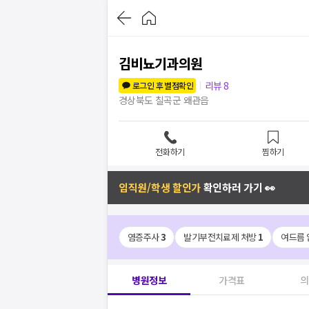
김비뇨기과의원
리뷰
8
로그인 후 별점확인
경상북도 칠곡군 왜관읍
전화하기
찜하기
임직원/학생 할인가
확인하러 가기 👀
염증주사
3
발기부전치료제 처방
1
여드름 
병원정보
가격표
의