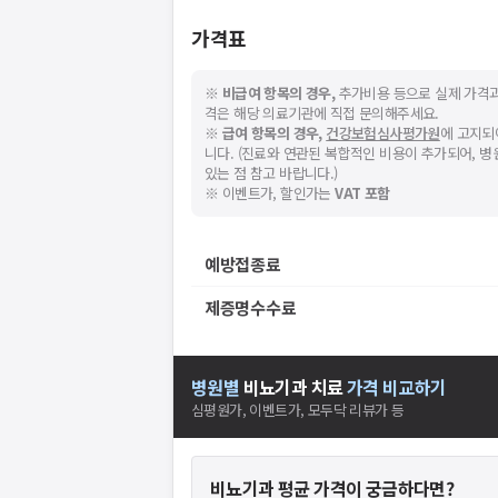
가격표
※
비급여 항목의 경우,
추가비용 등으로 실제 가격과
격은 해당 의료기관에 직접 문의해주세요.
※
급여 항목의 경우,
건강보험심사평가원
에 고지되
니다. (진료와 연관된 복합적인 비용이 추가되어, 
있는 점 참고 바랍니다.)
※ 이벤트가, 할인가는
VAT 포함
예방접종료
제증명수수료
병원별
비뇨기과
치료
가격 비교하기
심평원가, 이벤트가, 모두닥 리뷰가 등
비뇨기과
평균 가격이 궁금하다면?