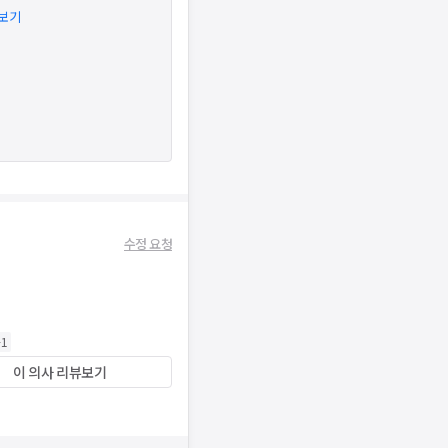
아보기
수정 요청
+
1
이 의사 리뷰보기