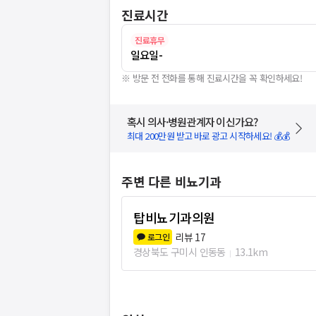
진료시간
진료휴무
일요일
-
※ 방문 전 전화를 통해 진료시간을 꼭 확인하세요!
혹시 의사·병원관계자 이신가요?
최대 200만원 받고 바로 광고 시작하세요! 💰💰
주변 다른 비뇨기과
탑비뇨기과의원
리뷰
17
로그인
경상북도 구미시 인동동
13.1km