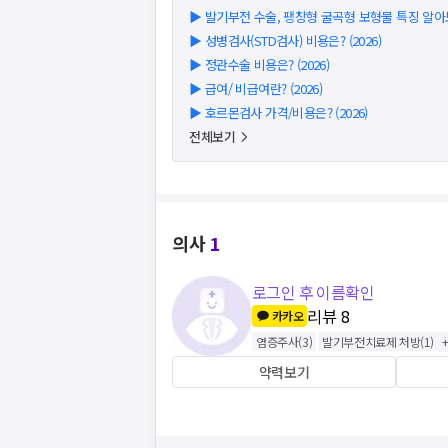
▶
발기부전 수술, 팽창형 굴곡형 보형물 특징 알
▶
성병검사(STD검사) 비용은? (2026)
▶
정관수술 비용은? (2026)
▶
급여/ 비급여란? (2026)
▶
호르몬검사 가격/비용은? (2026)
전체보기
의사
1
로그인 후 이름확인
리뷰
8
카카오
염증주사
(
3
)
발기부전치료제 처방
(
1
)
약력보기