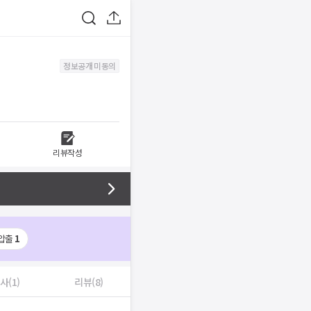
정보공개 미동의
리뷰작성
압출
1
사(1)
리뷰(8)