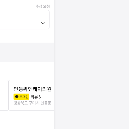
수정 요청
인동씨엔케이의원
미라클의원
리뷰
5
리뷰
5
로그인
로그인
경상북도 구미시 인동동
13.1km
경상북도 구미시