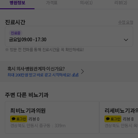
병원정보
가격표
의사(1)
리뷰(2)
진료시간
수정 요청
진료중
금요일
09:00 - 17:30
※ 방문 전 전화를 통해 진료시간을 꼭 확인하세요!
혹시 의사·병원관계자 이신가요?
최대 200만원 받고 바로 광고 시작하세요! 💰💰
주변 다른 비뇨기과
최비뇨기과의원
리세비뇨기과
리뷰
0
리뷰
8
로그인
로그인
경상북도 안동시 중구동
339m
경상북도 안동시 옥