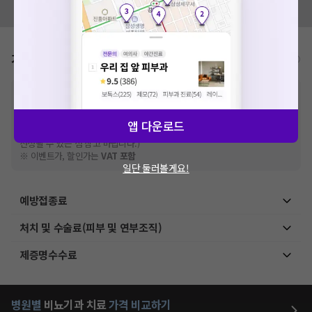
모두닥 팀에 알려주세요!
가격표
비급여/급여 진료란?
※
비급여 항목의 경우,
추가비용 등으로 실제 가격과 상이할 수 있으니, 정확
한 가격은 해당 의료기관에 직접 문의해주세요.
※
급여 항목의 경우,
건강보험심사평가원
에 고지되어 있는 급여 진료 기준 가
앱 다운로드
격입니다. (진료와 연관된 복합적인 비용이 추가되어, 병원마다 금액이 다르게
산정될 수 있는 점 참고 바랍니다.)
※ 이벤트가, 할인가는
VAT 포함
일단 둘러볼게요!
예방접종료
처치 및 수술료(피부 및 연부조직)
제증명수수료
병원별
비뇨기과
치료
가격 비교하기