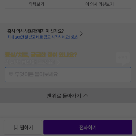
약력보기
이 의사 리뷰보기
혹시 의사·병원관계자 이신가요?
최대 200만원 받고 바로 광고 시작하세요! 💰💰
증상/치료, 궁금한 점이 있나요?
의사가 답변해 드려요!
💬 무엇이든 물어보세요
맨 위로 돌아가기
찜하기
전화하기
찜 목록보기
찜 목록보기