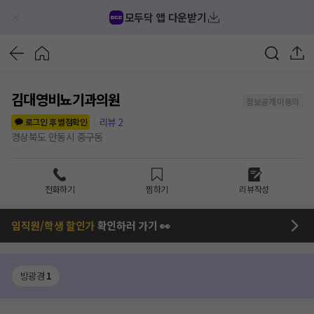
모두닥 앱 다운받기
김대영비뇨기과의원
정보공개 미동의
리뷰
2
로그인 후 별점확인
경상북도 안동시 중구동
전화하기
찜하기
리뷰작성
임직원/학생 할인가
확인하러 가기 👀
방광경
1