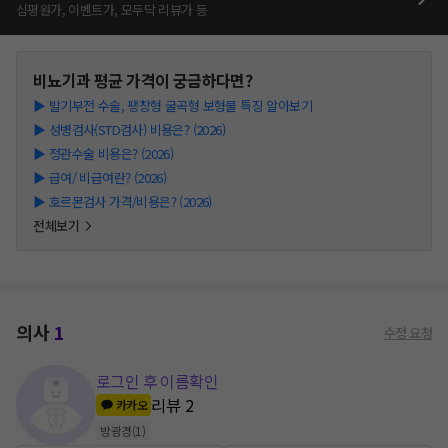
심평원가, 이벤트가, 모두닥 리뷰가 등
비뇨기과
평균 가격이 궁금하다면?
▶
발기부전 수술, 팽창형 굴곡형 보형물 특징 알아보기
▶
성병검사(STD검사) 비용은? (2026)
▶
정관수술 비용은? (2026)
▶
급여/ 비급여란? (2026)
▶
호르몬검사 가격/비용은? (2026)
전체보기
의사
1
수정 요청
로그인 후 이름확인
리뷰
2
카카오
방광경
(
1
)