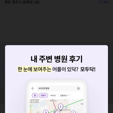
경북 경주시 원화로 293
복사
증상/치료, 궁금한 점이 있나요?
의사가 직접 답해드려요!
💬 무엇이든 물어보세요
혹은, 의료상담 서비스에 다양한 게시글 보러가기
혹시 잘못된 병원정보가 있나요?
요청하신 작업을 처리하지 못했습니다.
모두닥 팀에 알려주세요!
네트워크 또는 서버의 일시적인 오류로, 잠시 후 다시 시도해주
세요. 지속적으로 문제가 발생할 경우 모두닥 채널톡으로 문의