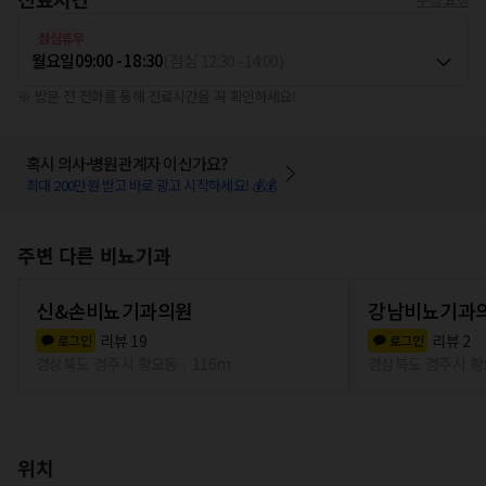
점심휴무
월요일
09:00 - 18:30
(
점심
12:30
-
14:00
)
※ 방문 전 전화를 통해 진료시간을 꼭 확인하세요!
혹시 의사·병원관계자 이신가요?
최대 200만원 받고 바로 광고 시작하세요! 💰💰
주변 다른 비뇨기과
신&손비뇨기과의원
강남비뇨기과
리뷰
19
리뷰
2
로그인
로그인
경상북도 경주시 황오동
116m
경상북도 경주시 
위치