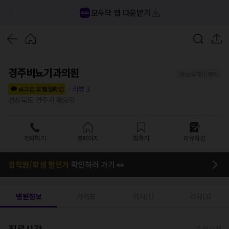
모두닥 앱 다운받기
경주비뇨기과의원
정보공개 미동의
리뷰
3
로그인 후 별점확인
경상북도 경주시 황오동
전화하기
홈페이지
찜하기
리뷰작성
임직원/학생 할인가
확인하러 가기 👀
병원정보
가격표
의사(1)
리뷰(3)
진료시간
수정 요청