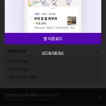
해주세요.
가격표
비급여/급여 진료란?
확인
※
비급여 항목의 경우,
추가비용 등으로 실제 가격과 상이할 수 있으니, 정확
한 가격은 해당 의료기관에 직접 문의해주세요.
※
급여 항목의 경우,
건강보험심사평가원
에 고지되어 있는 급여 진료 기준 가
격입니다. (진료와 연관된 복합적인 비용이 추가되어, 병원마다 금액이 다르게
산정될 수 있는 점 참고 바랍니다.)
※ 이벤트가, 할인가는
VAT 포함
앱 다운로드
제증명수수료
일단 둘러볼게요!
진단서 수수료
확인서 수수료
진료기록사본 수수료
병원별
비뇨기과
치료
가격 비교하기
심평원가, 이벤트가, 모두닥 리뷰가 등