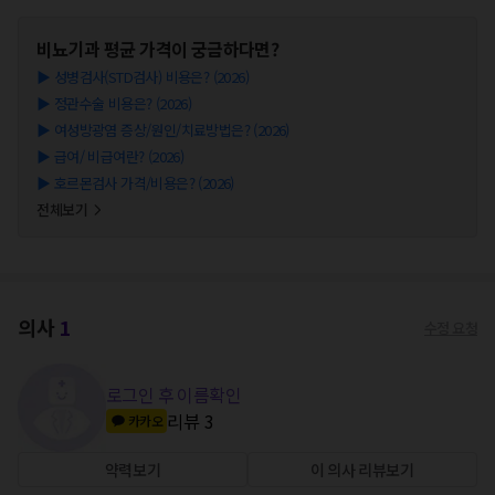
비뇨기과
평균 가격이 궁금하다면?
▶
성병검사(STD검사) 비용은? (2026)
▶
정관수술 비용은? (2026)
▶
여성방광염 증상/원인/치료방법은? (2026)
▶
급여/ 비급여란? (2026)
▶
호르몬검사 가격/비용은? (2026)
전체보기
의사
1
수정 요청
로그인 후 이름확인
리뷰
3
카카오
약력보기
이 의사 리뷰보기