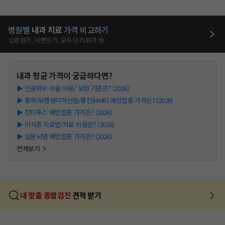
병원별
내과
치료
가격 비교하기
심평원가, 이벤트가, 모두닥 리뷰가 등
내과
평균 가격이 궁금하다면?
▶
인공와우 수술 비용/ 보험 기준은? (2026)
▶
홍역/유행성이하선염/풍진(MMR) 예방접종 가격은? (2026)
▶
장티푸스 예방접종 가격은? (2026)
▶
이석증 치료법/치료 비용은? (2026)
▶
일본뇌염 예방접종 가격은? (2026)
전체보기
내 맞춤 종합검진
견적 받기