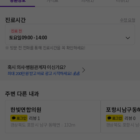
병원정보
가격표
의사(1)
리뷰(1)
진료시간
수정 요청
진료 전
토요일
09:00 - 14:00
※ 방문 전 전화를 통해 진료시간을 꼭 확인하세요!
혹시 의사·병원관계자 이신가요?
최대 200만원 받고 바로 광고 시작하세요! 💰💰
주변 다른 내과
한빛연합의원
포항시남구동
리뷰
1
리뷰
0
로그인
로그인
경상북도 포항시 남구 동해면
132m
경상북도 포항시 남