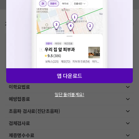
모두닥 팀에 알려주세요!
요청하신 작업을 처리하지 못했습니다.
네트워크 또는 서버의 일시적인 오류로, 잠시 후 다시 시도해주
세요. 지속적으로 문제가 발생할 경우 모두닥 채널톡으로 문의
가격표
비급여/급여 진료란?
해주세요.
확인
※
비급여 항목의 경우,
추가비용 등으로 실제 가격과 상이할 수 있으니, 정확
한 가격은 해당 의료기관에 직접 문의해주세요.
※
급여 항목의 경우,
건강보험심사평가원
에 고지되어 있는 급여 진료 기준 가
격입니다. (진료와 연관된 복합적인 비용이 추가되어, 병원마다 금액이 다르게
산정될 수 있는 점 참고 바랍니다.)
※ 이벤트가, 할인가는
VAT 포함
앱 다운로드
이학요법료
일단 둘러볼게요!
예방접종료
초음파 검사료(진단초음파)
검체검사료
제증명수수료