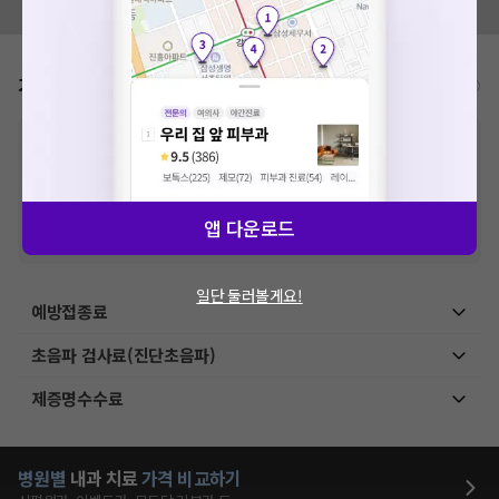
네트워크 또는 서버의 일시적인 오류로, 잠시 후 다시 시도해주
모두닥 팀에 알려주세요!
세요. 지속적으로 문제가 발생할 경우 모두닥 채널톡으로 문의
해주세요.
확인
가격표
비급여/급여 진료란?
※
비급여 항목의 경우,
추가비용 등으로 실제 가격과 상이할 수 있으니, 정확
한 가격은 해당 의료기관에 직접 문의해주세요.
※
급여 항목의 경우,
건강보험심사평가원
에 고지되어 있는 급여 진료 기준 가
격입니다. (진료와 연관된 복합적인 비용이 추가되어, 병원마다 금액이 다르게
산정될 수 있는 점 참고 바랍니다.)
앱 다운로드
※ 이벤트가, 할인가는
VAT 포함
일단 둘러볼게요!
예방접종료
초음파 검사료(진단초음파)
제증명수수료
병원별
내과
치료
가격 비교하기