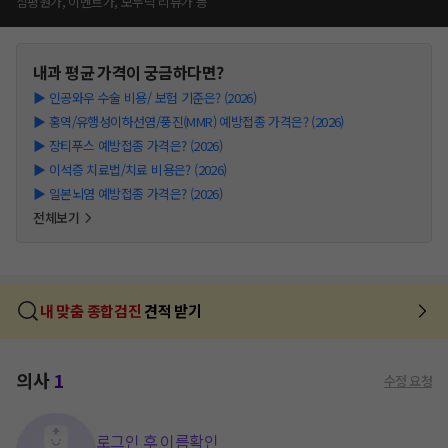
심평원가, 이벤트가, 모두닥 리뷰가 등
내과
평균 가격이 궁금하다면?
▶
인공와우 수술 비용/ 보험 기준은? (2026)
▶
홍역/유행성이하선염/풍진(MMR) 예방접종 가격은? (2026)
▶
장티푸스 예방접종 가격은? (2026)
▶
이석증 치료법/치료 비용은? (2026)
▶
일본뇌염 예방접종 가격은? (2026)
전체보기
내 맞춤 종합검진
견적 받기
의사
1
수정 요청
로그인 후 이름확인