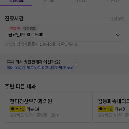
병원정보
가격표
의사(1)
리뷰(1)
진료시간
수정 요청
진료 전
야간진료
금요일
09:00 - 19:00
※ 방문 전 전화를 통해 진료시간을 꼭 확인하세요!
혹시 의사·병원관계자 이신가요?
최대 200만원 받고 바로 광고 시작하세요! 💰💰
주변 다른 내과
전미경산부인과의원
김동희속내과
리뷰
14
리뷰
8
로그인
로그인
경상북도 경산시 중앙동
29m
경상북도 경산시 