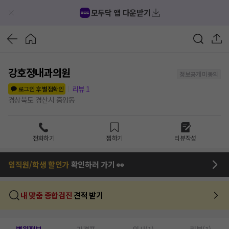
모두닥 앱 다운받기
강호정내과의원
정보공개 미동의
리뷰
1
로그인 후 별점확인
경상북도 경산시 중앙동
전화하기
찜하기
리뷰작성
임직원/학생 할인가
확인하러 가기 👀
내 맞춤 종합검진
견적 받기