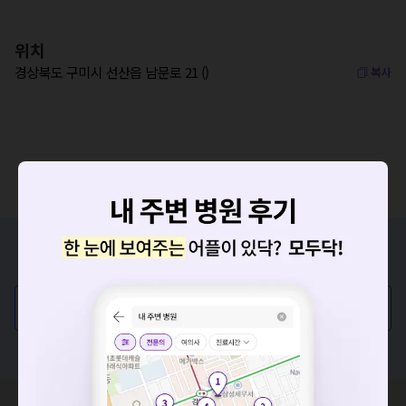
위치
경상북도 구미시 선산읍 남문로 21 ()
복사
증상/치료, 궁금한 점이 있나요?
의사가 직접 답해드려요!
💬 무엇이든 물어보세요
혹은, 의료상담 서비스에 다양한 게시글 보러가기
요청하신 작업을 처리하지 못했습니다.
네트워크 또는 서버의 일시적인 오류로, 잠시 후 다시 시도해주
세요. 지속적으로 문제가 발생할 경우 모두닥 채널톡으로 문의
혹시 잘못된 병원정보가 있나요?