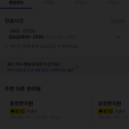
병원정보
가격표
의사(1)
리뷰(1)
진료시간
수정 요청
진료중
야간진료
금요일
08:00 - 19:00
(
점심
13:00
-
14:00
)
※ 방문 전 전화를 통해 진료시간을 꼭 확인하세요!
혹시 의사·병원관계자 이신가요?
최대 200만원 받고 바로 광고 시작하세요! 💰💰
주변 다른 한의원
동방한의원
삼성한의원
리뷰
0
리뷰
0
로그인
로그인
경상북도 구미시 선산읍
90m
경상북도 구미시 