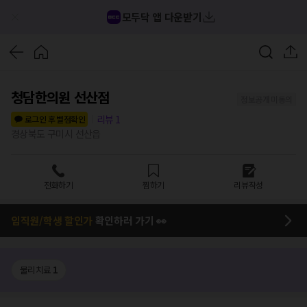
모두닥 앱 다운받기
청담한의원 선산점
정보공개 미동의
리뷰
1
로그인 후 별점확인
경상북도 구미시 선산읍
전화하기
찜하기
리뷰작성
임직원/학생 할인가
확인하러 가기 👀
물리치료
1