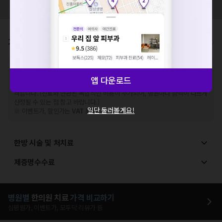
해주세요.
모두닥 팀에 알려주세요!
확인
가격표
비급여/급여 진료란?
※
비급여 항목의 경우,
추가비용 등으로 실제 가격과 상이할 수 있으니, 정확
한 가격은 해당 의료기관에 직접 문의해주세요.
앱 다운로드
※
급여 항목의 경우,
건강보험심사평가원
에 고지되어 있는 급여 진료 기준 가
격입니다. (진료와 연관된 복합적인 비용이 추가되어, 병원마다 금액이 다르게
산정될 수 있는 점 참고 바랍니다.)
일단 둘러볼게요!
※ 이벤트가, 할인가는
VAT 포함
한방 시술 및 처치료
제증명수수료
병원별
한의원
치료
가격 비교하기
심평원가, 이벤트가, 모두닥 리뷰가 등