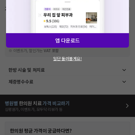
가격표
비급여/급여 진료란?
※
비급여 항목의 경우,
추가비용 등으로 실제 가격과 상이할 수 있으니, 정확
한 가격은 해당 의료기관에 직접 문의해주세요.
※
급여 항목의 경우,
건강보험심사평가원
에 고지되어 있는 급여 진료 기준 가
앱 다운로드
격입니다. (진료와 연관된 복합적인 비용이 추가되어, 병원마다 금액이 다르게
산정될 수 있는 점 참고 바랍니다.)
※ 이벤트가, 할인가는
VAT 포함
일단 둘러볼게요!
한방 시술 및 처치료
제증명수수료
병원별
한의원
치료
가격 비교하기
심평원가, 이벤트가, 모두닥 리뷰가 등
한의원
평균 가격이 궁금하다면?