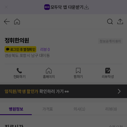
모두닥 앱 다운받기
정휘한의원
정보공개 미동의
리뷰
0
로그인 후 별점확인
경상북도 포항시 남구 대이동
전화하기
홈페이지
찜하기
리뷰작성
임직원/학생 할인가
확인하러 가기 👀
병원정보
가격표
의사(1)
리뷰(0)
진료시간
수정 요청