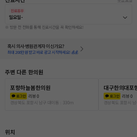
진료휴무
일요일
-
※ 방문 전 전화를 통해 진료시간을 꼭 확인하세요!
혹시 의사·병원관계자 이신가요?
최대 200만원 받고 바로 광고 시작하세요! 💰💰
주변 다른 한의원
포항하늘봄한의원
대구한의대포
리뷰
0
리뷰
0
로그인
로그인
경상북도 포항시 남구 대이동
330m
경상북도 포항시 남
위치