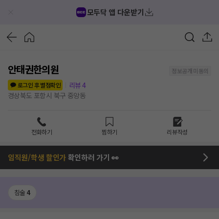
모두닥 앱 다운받기
안태권한의원
정보공개 미동의
리뷰
4
로그인 후 별점확인
경상북도 포항시 북구 중앙동
전화하기
찜하기
리뷰작성
임직원/학생 할인가
확인하러 가기 👀
침술
4