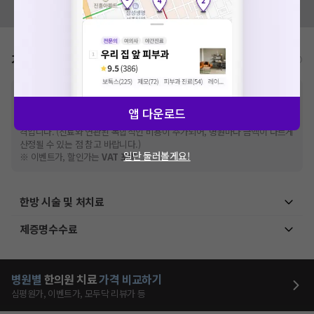
모두닥 팀에 알려주세요!
가격표
비급여/급여 진료란?
※
비급여 항목의 경우,
추가비용 등으로 실제 가격과 상이할 수 있으니, 정확
한 가격은 해당 의료기관에 직접 문의해주세요.
앱 다운로드
※
급여 항목의 경우,
건강보험심사평가원
에 고지되어 있는 급여 진료 기준 가
격입니다. (진료와 연관된 복합적인 비용이 추가되어, 병원마다 금액이 다르게
산정될 수 있는 점 참고 바랍니다.)
일단 둘러볼게요!
※ 이벤트가, 할인가는
VAT 포함
한방 시술 및 처치료
제증명수수료
병원별
한의원
치료
가격 비교하기
심평원가, 이벤트가, 모두닥 리뷰가 등