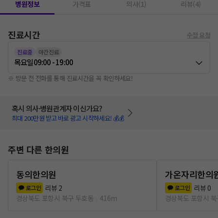
병원정보
가격표
의사(1)
리뷰(4)
진료시간
수정 요청
진료중
야간진료
목요일
09:00 - 19:00
※ 방문 전 전화를 통해 진료시간을 꼭 확인하세요!
혹시 의사·병원관계자 이신가요?
최대 200만원 받고 바로 광고 시작하세요! 💰💰
주변 다른 한의원
동의한의원
가온자리한의
리뷰
2
리뷰
0
로그인
로그인
경상북도 포항시 북구 두호동
416m
경상북도 포항시 북