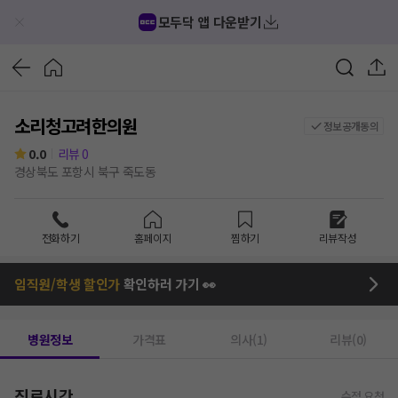
모두닥 앱 다운받기
소리청고려한의원
정보공개동의
0.0
리뷰
0
경상북도 포항시 북구 죽도동
전화하기
홈페이지
찜하기
리뷰작성
임직원/학생 할인가
확인하러 가기 👀
병원정보
가격표
의사(1)
리뷰(0)
진료시간
수정 요청