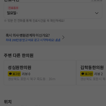
진료휴무
일요일
-
※ 방문 전 전화를 통해 진료시간을 꼭 확인하세요!
혹시 의사·병원관계자 이신가요?
최대 200만원 받고 바로 광고 시작하세요! 💰💰
주변 다른 한의원
성심원한의원
김학동한의원
리뷰
0
리뷰
2
로그인
로그인
경상북도 포항시 북구 죽도동
16m
경상북도 포항시 북
위치