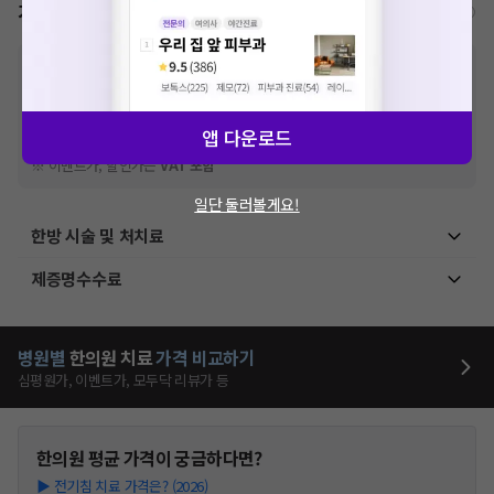
가격표
비급여/급여 진료란?
※
비급여 항목의 경우,
추가비용 등으로 실제 가격과 상이할 수 있으니, 정확
한 가격은 해당 의료기관에 직접 문의해주세요.
※
급여 항목의 경우,
건강보험심사평가원
에 고지되어 있는 급여 진료 기준 가
격입니다. (진료와 연관된 복합적인 비용이 추가되어, 병원마다 금액이 다르게
앱 다운로드
산정될 수 있는 점 참고 바랍니다.)
※ 이벤트가, 할인가는
VAT 포함
일단 둘러볼게요!
한방 시술 및 처치료
제증명수수료
병원별
한의원
치료
가격 비교하기
심평원가, 이벤트가, 모두닥 리뷰가 등
한의원
평균 가격이 궁금하다면?
▶
전기침 치료 가격은? (2026)