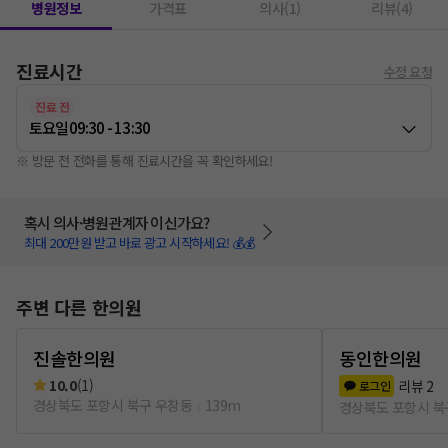
병원정보
가격표
의사(1)
리뷰(4)
진료시간
수정 요청
진료 전
토요일
09:30 - 13:30
※ 방문 전 전화를 통해 진료시간을 꼭 확인하세요!
혹시 의사·병원관계자 이신가요?
최대 200만원 받고 바로 광고 시작하세요! 💰💰
주변 다른 한의원
진솔한의원
동인한의원
10.0
(
1
)
리뷰
2
로그인
경상북도 포항시 북구 우창동
139m
경상북도 포항시 북