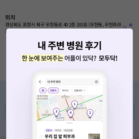
위치
경상북도 포항시 북구 우창동로 40 2층 203호 (우현동, 우현프라
복
사
자)
증상/치료, 궁금한 점이 있나요?
의사가 직접 답해드려요!
💬 무엇이든 물어보세요
혹은, 의료상담 서비스에 다양한 게시글 보러가기