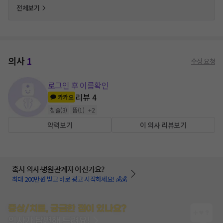
전체보기
의사
1
수정 요청
로그인 후 이름확인
리뷰
4
카카오
침술
(
3
)
뜸
(
1
)
+
2
약력보기
이 의사 리뷰보기
혹시 의사·병원관계자 이신가요?
최대 200만원 받고 바로 광고 시작하세요! 💰💰
증상/치료, 궁금한 점이 있나요?
의사가 답변해 드려요!