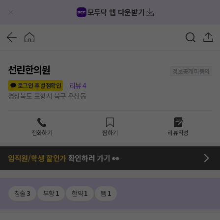
모두닥 앱 다운받기
선린한의원
정보공개 미동의
리뷰
4
로그인 후 별점확인
경상북도 포항시 북구 우창동
전화하기
찜하기
리뷰작성
임직원/학생 할인가
확인하러 가기 👀
침술
3
부항
1
한약
1
뜸
1