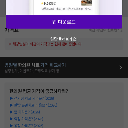
혹시 잘못된 병원정보가 있나요?
모두닥 팀에 알려주세요!
앱 다운로드
가격표
비급여/급여 진료란?
일단 둘러볼게요!
※ 해당병원의 비급여 가격표는 현재 준비중입니다.
병원별
한의원
치료
가격 비교하기
심평원가, 이벤트가, 모두닥 리뷰가 등
한의원
평균 가격이 궁금하다면?
▶
전기침 치료 가격은? (2026)
▶
한방 온열치료 비용은? (2026)
▶
뜸 가격은? (2026)
▶
약침 가격은? (2026)
▶
봉침 가격은? (2026)