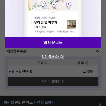
가격표
비급여/급여 진료란?
※
비급여 항목의 경우,
추가비용 등으로 실제 가격과 상이할 수 있으니, 정확
한 가격은 해당 의료기관에 직접 문의해주세요.
※
급여 항목의 경우,
건강보험심사평가원
에 고지되어 있는 급여 진료 기준 가
격입니다. (진료와 연관된 복합적인 비용이 추가되어, 병원마다 금액이 다르게
산정될 수 있는 점 참고 바랍니다.)
※ 이벤트가, 할인가는
VAT 포함
앱 다운로드
제증명수수료
일단 둘러볼게요!
진료
가격(원)
일반(일반 진단서)
10,000
가격 비교하기
병원별
한의원
치료
가격 비교하기