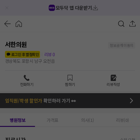
모두닥 앱 다운받기
서한의원
정보공개 미동의
리뷰
0
로그인 후 별점확인
경상북도 포항시 남구 오천읍
전화하기
찜하기
리뷰작성
임직원/학생 할인가
확인하러 가기 👀
병원정보
가격표
의사(1)
리뷰(0)
진료시간
수정 요청