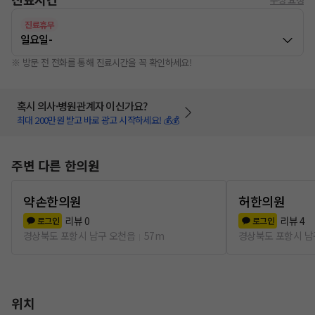
진료휴무
일요일
-
※ 방문 전 전화를 통해 진료시간을 꼭 확인하세요!
혹시 의사·병원관계자 이신가요?
최대 200만원 받고 바로 광고 시작하세요! 💰💰
주변 다른 한의원
약손한의원
허한의원
리뷰
0
리뷰
4
로그인
로그인
경상북도 포항시 남구 오천읍
57m
경상북도 포항시 남
위치