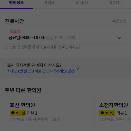
병원정보
가격표
의사(1)
리뷰(1)
진료시간
수정 요청
진료 전
금요일
09:00 - 18:00
(
점심
12:30
-
14:00
)
※ 방문 전 전화를 통해 진료시간을 꼭 확인하세요!
혹시 의사·병원관계자 이신가요?
최대 200만원 받고 바로 광고 시작하세요! 💰💰
주변 다른 한의원
효산 한의원
소천지한의원
리뷰
1
리뷰
1
로그인
로그인
경상북도 경주시 중부동
58m
경상북도 경주시 