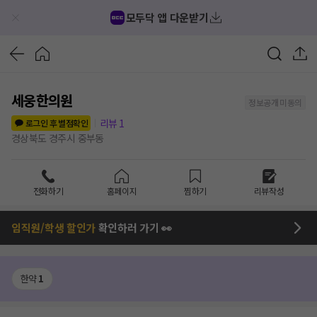
모두닥 앱 다운받기
세웅한의원
정보공개 미동의
리뷰
1
로그인 후 별점확인
경상북도 경주시 중부동
전화하기
홈페이지
찜하기
리뷰작성
임직원/학생 할인가
확인하러 가기 👀
한약
1