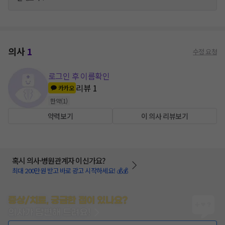
의사
1
수정 요청
로그인 후 이름확인
리뷰
1
카카오
한약
(
1
)
약력보기
이 의사 리뷰보기
혹시 의사·병원관계자 이신가요?
최대 200만원 받고 바로 광고 시작하세요! 💰💰
증상/치료, 궁금한 점이 있나요?
의사가 답변해 드려요!