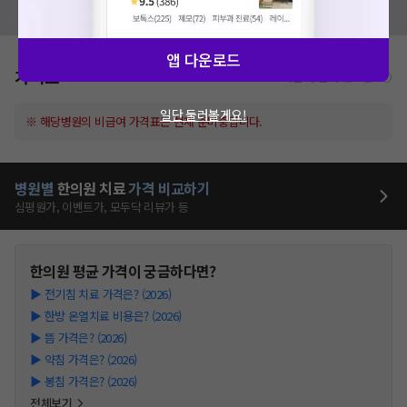
모두닥 팀에 알려주세요!
앱 다운로드
가격표
비급여/급여 진료란?
일단 둘러볼게요!
※ 해당병원의 비급여 가격표는 현재 준비중입니다.
병원별
한의원
치료
가격 비교하기
심평원가, 이벤트가, 모두닥 리뷰가 등
한의원
평균 가격이 궁금하다면?
▶
전기침 치료 가격은? (2026)
▶
한방 온열치료 비용은? (2026)
▶
뜸 가격은? (2026)
▶
약침 가격은? (2026)
▶
봉침 가격은? (2026)
전체보기