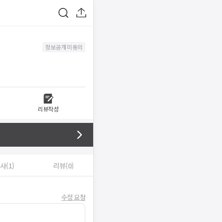
정보공개 미동의
리뷰작성
사(1)
리뷰(0)
수정 요청