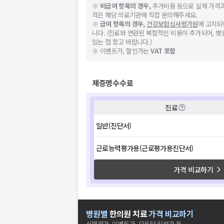
※
비급여 항목의 경우,
추가비용 등으로 실제 가격과
격은 해당 의료기관에 직접 문의해주세요.
※
급여 항목의 경우,
건강보험심사평가원
에 고지되
니다. (진료와 연관된 복합적인 비용이 추가되어, 
있는 점 참고 바랍니다.)
※ 이벤트가, 할인가는
VAT 포함
제증명수수료
진료
일반(진단서)
근로능력평가용(근로평가용진단서)
가격 비교하기
병원별
한의원
치료
가격 비교하기
심평원가, 이벤트가, 모두닥 리뷰가 등