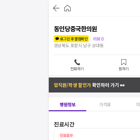
동인당중국한의원
리뷰
0
로그인 후 별점확인
경상북도 포항시 남구 상대동
전화하기
찜하기
임직원/학생 할인가
확인하러 가기 👀
병원정보
가격표
의
진료시간
진료휴무