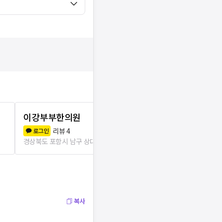
이강부부한의원
혜성한의원
리뷰
4
리뷰
5
로그인
로그인
경상북도 포항시 남구 상대동
369m
경상북도 포항시
복사