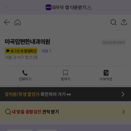
모두닥 앱 다운받기
마곡맘편한내과의원
정보공개 미동의
리뷰
7
로그인 후 별점확인
서울 강서구 발산1동
전화하기
찜하기
리뷰작성
임직원/학생 할인가
확인하러 가기 👀
내 맞춤 종합검진
견적 받기