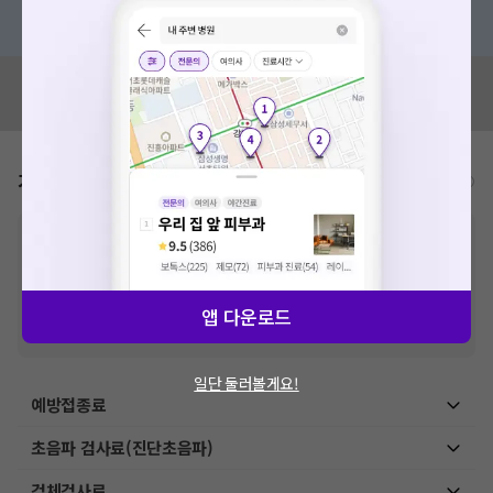
혹은, 의료상담 서비스에 다양한 게시글 보러가기
혹시 잘못된 병원정보가 있나요?
모두닥 팀에 알려주세요!
가격표
비급여/급여 진료란?
※
비급여 항목의 경우,
추가비용 등으로 실제 가격과 상이할 수 있으니, 정확
한 가격은 해당 의료기관에 직접 문의해주세요.
※
급여 항목의 경우,
건강보험심사평가원
에 고지되어 있는 급여 진료 기준 가
격입니다. (진료와 연관된 복합적인 비용이 추가되어, 병원마다 금액이 다르게
앱 다운로드
산정될 수 있는 점 참고 바랍니다.)
※ 이벤트가, 할인가는
VAT 포함
일단 둘러볼게요!
예방접종료
초음파 검사료(진단초음파)
검체검사료