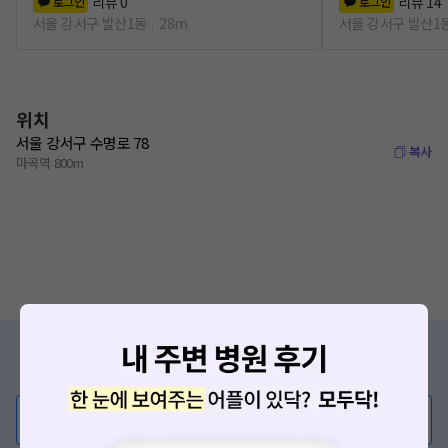
리뷰
0
리뷰
14
로그인
로그인
서울 강서구 발산1동
28m
서울 강서구 발산1
위치
서울 강서구 수명로 78
복사
마곡역 800m
증상/치료, 궁금한 점이 있나요?
의사가 직접 답해드려요!
💬 무엇이든 물어보세요