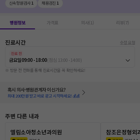
신속항원검사
1
채용검진
1
병원정보
가격표
의사(1)
리뷰(7)
진료시간
수정 요청
진료 전
금요일
09:00 - 18:00
(
점심
13:00
-
14:00
)
※ 방문 전 전화를 통해 진료시간을 꼭 확인하세요!
혹시 의사·병원관계자 이신가요?
최대 200만원 받고 바로 광고 시작하세요! 💰💰
주변 다른 내과
엘림소아청소년과의원
참조은정형외