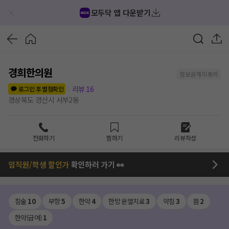
모두닥 앱 다운받기
경희한의원
정보공개 미동의
리뷰
16
로그인 후 별점확인
경상북도 경산시 서부2동
전화하기
찜하기
리뷰작성
임직원/학생 할인가
확인하러 가기 👀
침술
10
부항
5
한약
4
한방 온열치료
3
약침
3
뜸
2
한약(급여)
1