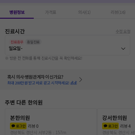
병원정보
가격표
의사(1)
리뷰(16)
진료시간
수정 요청
진료휴무
휴일진료
일요일
-
※ 방문 전 전화를 통해 진료시간을 꼭 확인하세요!
혹시 의사·병원관계자 이신가요?
최대 200만원 받고 바로 광고 시작하세요! 💰💰
주변 다른 한의원
본한의원
강서한의원
리뷰
0
리뷰
4
로그인
로그인
경상북도 경산시 서부2동
157m
경상북도 경산시 서