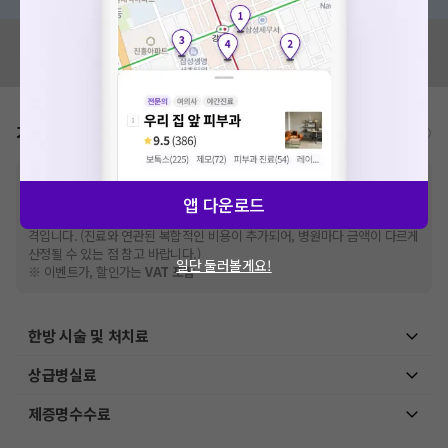
혹시 잘못된 병원정보가 있나요?
모두닥 팀에 알려주세요!
가격표
비급여/급여 진료란?
※
비급여 항목의 경우,
추가비용 등으로 실제 가격과 상이할 수 있으니, 정확
한 가격은 해당 의료기관에 직접 문의해주세요.
앱 다운로드
※
급여 항목의 경우,
건강보험심사평가원
에 고지되어 있는 급여 진료 기준 가
격입니다. (진료와 연관된 복합적인 비용이 추가되어, 병원마다 금액이 다르게
산정될 수 있는 점 참고 바랍니다.)
일단 둘러볼게요!
※ 이벤트가, 할인가는
VAT 포함
한방 시술 및 처치료
상급병실료
제증명수수료