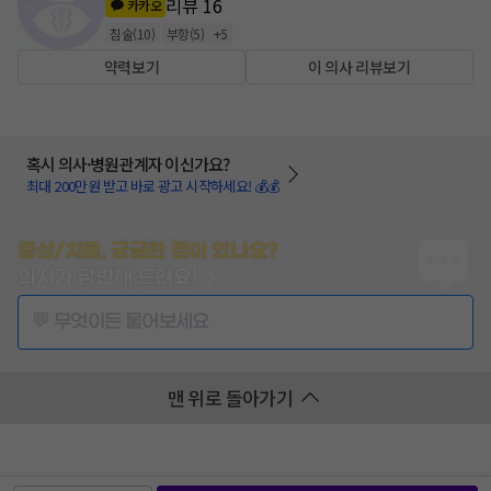
리뷰
16
카카오
침술
(
10
)
부항
(
5
)
+
5
약력보기
이 의사 리뷰보기
혹시 의사·병원관계자 이신가요?
최대 200만원 받고 바로 광고 시작하세요! 💰💰
증상/치료, 궁금한 점이 있나요?
의사가 답변해 드려요!
💬 무엇이든 물어보세요
맨 위로 돌아가기