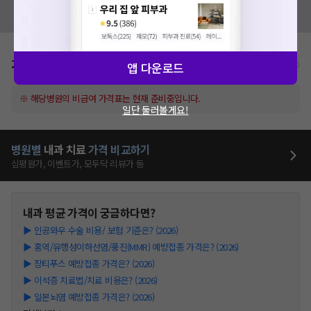
혹시 잘못된 병원정보가 있나요?
모두닥 팀에 알려주세요!
가격표
비급여/급여 진료란?
앱 다운로드
※ 해당병원의 비급여 가격표는 현재 준비중입니다.
일단 둘러볼게요!
병원별
내과
치료
가격 비교하기
심평원가, 이벤트가, 모두닥 리뷰가 등
내과
평균 가격이 궁금하다면?
▶
인공와우 수술 비용/ 보험 기준은? (2026)
▶
홍역/유행성이하선염/풍진(MMR) 예방접종 가격은? (2026)
▶
장티푸스 예방접종 가격은? (2026)
▶
이석증 치료법/치료 비용은? (2026)
▶
일본뇌염 예방접종 가격은? (2026)