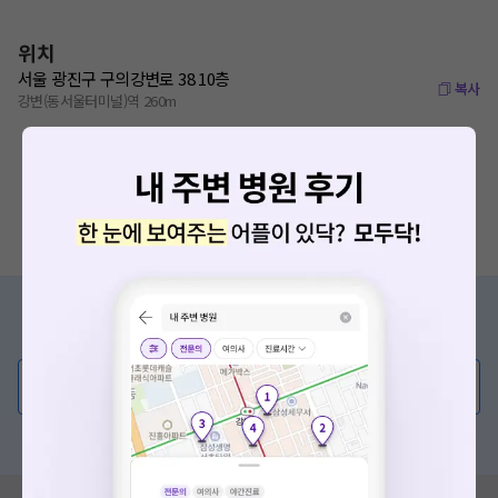
위치
서울 광진구 구의강변로 38 10층
복사
강변(동서울터미널)역 260m
증상/치료, 궁금한 점이 있나요?
의사가 직접 답해드려요!
💬 무엇이든 물어보세요
혹은, 의료상담 서비스에 다양한 게시글 보러가기