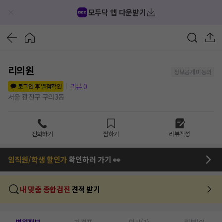
모두닥 앱 다운받기
리의원
정보공개 미동의
리뷰
0
로그인 후 별점확인
서울 광진구 구의3동
전화하기
찜하기
리뷰작성
임직원/학생 할인가
확인하러 가기 👀
내 맞춤 종합검진
견적 받기