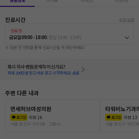
병원정보
가격표
의사(1)
리뷰(0)
진료시간
수정 요청
진료 전
금요일
09:00 - 18:00
(
점심
12:00
-
13:00
)
※ 방문 전 전화를 통해 진료시간을 꼭 확인하세요!
혹시 의사·병원관계자 이신가요?
최대 200만원 받고 바로 광고 시작하세요! 💰💰
주변 다른 내과
연세허브여성의원
타워비뇨기과
리뷰
16
리뷰
13
로그인
로그인
서울 광진구 구의3동
186m
서울 광진구 구의3