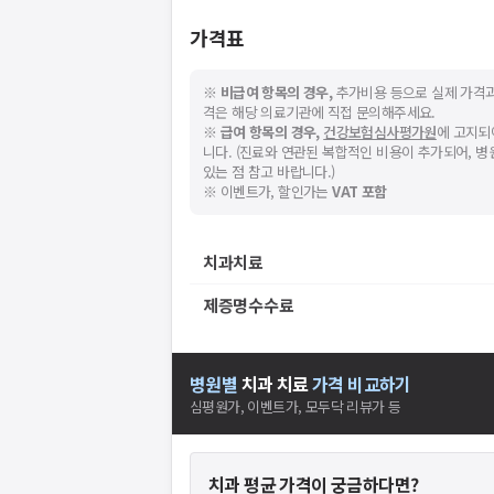
가격표
※
비급여 항목의 경우,
추가비용 등으로 실제 가격과
격은 해당 의료기관에 직접 문의해주세요.
※
급여 항목의 경우,
건강보험심사평가원
에 고지되
니다. (진료와 연관된 복합적인 비용이 추가되어, 
있는 점 참고 바랍니다.)
※ 이벤트가, 할인가는
VAT 포함
치과치료
제증명수수료
병원별
치과
치료
가격 비교하기
심평원가, 이벤트가, 모두닥 리뷰가 등
치과
평균 가격이 궁금하다면?