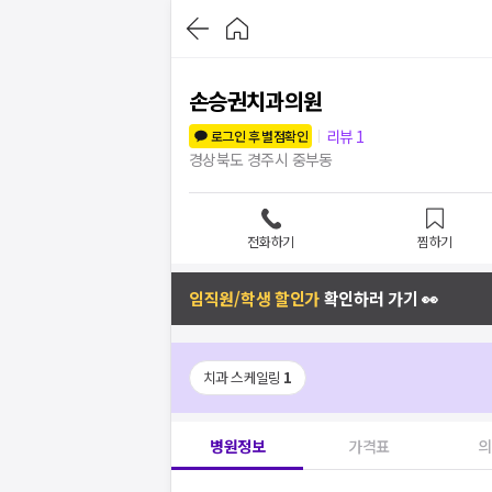
손승권치과의원
리뷰
1
로그인 후 별점확인
경상북도 경주시 중부동
전화하기
찜하기
임직원/학생 할인가
확인하러 가기 👀
치과 스케일링
1
병원정보
가격표
의