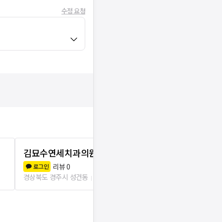
수정 요청
김묘수연세치과의원
닥터스치과병
리뷰
0
리뷰
3
로그인
로그인
경상북도 경주시 성건동
261m
경상북도 경주시