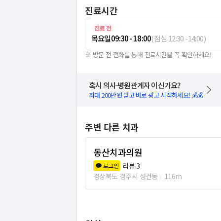
진료시간
진료 전
목요일
09:30 - 18:00
(
점심
12:30
-
14:00
)
※ 방문 전 전화를 통해 진료시간을 꼭 확인하세요!
혹시 의사·병원관계자 이신가요?
최대 200만원 받고 바로 광고 시작하세요! 💰💰
주변 다른 치과
동산치과의원
리뷰
3
로그인
경상북도 경주시 성건동
116m