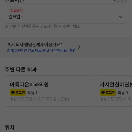
진료휴무
일요일
-
※ 방문 전 전화를 통해 진료시간을 꼭 확인하세요!
혹시 의사·병원관계자 이신가요?
최대 200만원 받고 바로 광고 시작하세요! 💰💰
주변 다른 치과
아름다운치과의원
가지런한이연
리뷰
1
리뷰
0
로그인
로그인
경상북도 포항시 북구 죽도동
28m
경상북도 포항시 북
위치