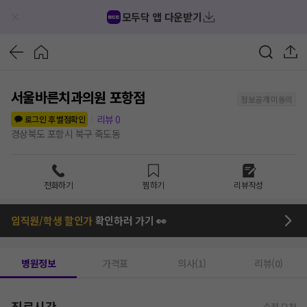
모두닥 앱 다운받기
서울바른치과의원 포항점
정보공개 미동의
리뷰
0
로그인 후 별점확인
경상북도 포항시 북구 죽도동
전화하기
찜하기
리뷰작성
임직원/학생 할인가
확인하러 가기 👀
병원정보
가격표
의사(1)
리뷰(0)
진료시간
수정 요청