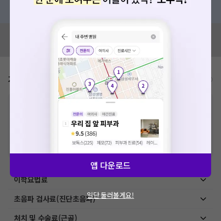
혹은, 의료상담 서비스에 다양한 게시글 보러가기
혹시 잘못된 병원정보가 있나요?
모두닥 팀에 알려주세요!
가격표
비급여/급여 진료란?
※
비급여 항목의 경우,
추가비용 등으로 실제 가격과 상이할 수 있으니, 정확
한 가격은 해당 의료기관에 직접 문의해주세요.
※
급여 항목의 경우,
건강보험심사평가원
에 고지되어 있는 급여 진료 기준 가
격입니다. (진료와 연관된 복합적인 비용이 추가되어, 병원마다 금액이 다르게
산정될 수 있는 점 참고 바랍니다.)
※ 이벤트가, 할인가는
VAT 포함
앱 다운로드
이학요법료
일단 둘러볼게요!
초음파 검사료(진단초음파)
처치 및 수술료(근골)