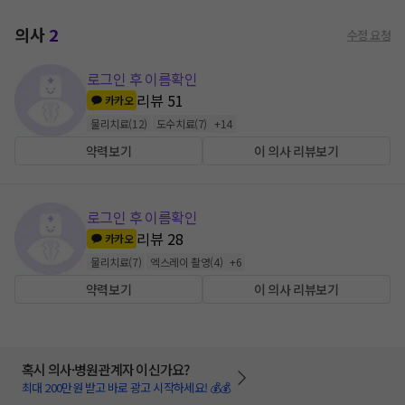
의사
2
수정 요청
로그인 후 이름확인
리뷰
51
카카오
물리치료
(
12
)
도수치료
(
7
)
+
14
약력보기
이 의사 리뷰보기
로그인 후 이름확인
리뷰
28
카카오
물리치료
(
7
)
엑스레이 촬영
(
4
)
+
6
약력보기
이 의사 리뷰보기
혹시 의사·병원관계자 이신가요?
최대 200만원 받고 바로 광고 시작하세요! 💰💰