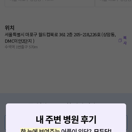
위치
서울특별시 마포구 월드컵북로 361 2층 205~218,226호 (상암동,
복
DMC이안2단지 )
사
수색역 1번출구 570m
증상/치료, 궁금한 점이 있나요?
의사가 직접 답해드려요!
💬 무엇이든 물어보세요