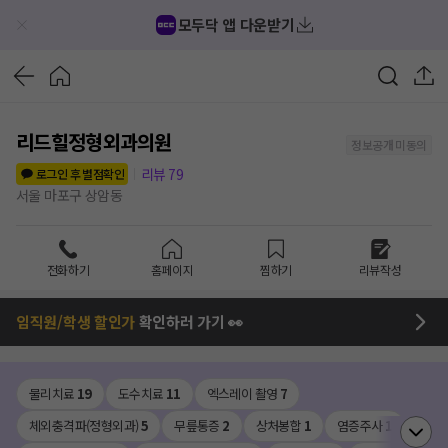
모두닥 앱 다운받기
리드힐정형외과의원
정보공개 미동의
리뷰
79
로그인 후 별점확인
서울 마포구 상암동
전화하기
홈페이지
찜하기
리뷰작성
임직원/학생 할인가
확인하러 가기 👀
물리치료
19
도수치료
11
엑스레이 촬영
7
체외충격파(정형외과)
5
무릎통증
2
상처봉합
1
염증주사
1