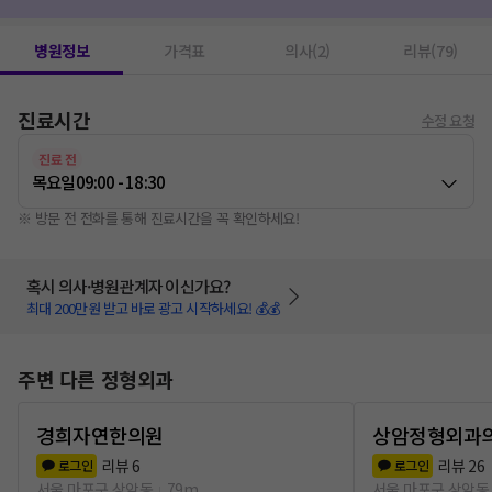
근골격계초음파
1
전기치료(물리치료)
1
서류발급
1
깁스
1
상처치료
1
보호대
1
내성발톱치료
1
진료의뢰서
1
병원정보
가격표
의사(2)
리뷰(79)
신경차단술
1
상처소독
1
지방종
1
고주파치료(물리치료)
1
진료시간
수정 요청
진료 전
목요일
09:00 - 18:30
※ 방문 전 전화를 통해 진료시간을 꼭 확인하세요!
혹시 의사·병원관계자 이신가요?
최대 200만원 받고 바로 광고 시작하세요! 💰💰
주변 다른 정형외과
경희자연한의원
상암정형외과
리뷰
6
리뷰
26
로그인
로그인
서울 마포구 상암동
79m
서울 마포구 상암동