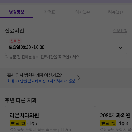
병원정보
가격표
의사(14)
리뷰(21)
진료시간
수정 요청
진료 전
토요일
09:30 - 16:00
※ 방문 전 전화를 통해 진료시간을 꼭 확인하세요!
혹시 의사·병원관계자 이신가요?
최대 200만원 받고 바로 광고 시작하세요! 💰💰
주변 다른 치과
라온치과의원
2080치과의원
리뷰
7
리뷰
3
로그인
로그인
경상북도 포항시 북구 죽도동
112m
경상북도 포항시 북