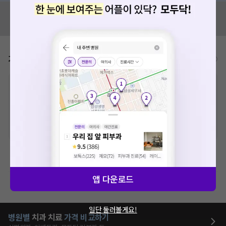
혹시 잘못된 병원정보가 있나요?
모두닥 팀에 알려주세요!
가격표
비급여/급여 진료란?
※
비급여 항목의 경우,
추가비용 등으로 실제 가격과 상이할 수 있으니, 정확
한 가격은 해당 의료기관에 직접 문의해주세요.
※
급여 항목의 경우,
건강보험심사평가원
에 고지되어 있는 급여 진료 기준 가
격입니다. (진료와 연관된 복합적인 비용이 추가되어, 병원마다 금액이 다르게
산정될 수 있는 점 참고 바랍니다.)
※ 이벤트가, 할인가는
VAT 포함
치과치료
앱 다운로드
제증명수수료
일단 둘러볼게요!
병원별
치과
치료
가격 비교하기