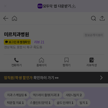
모두닥 앱 다운받기
미르치과병원
정보공개 미동의
리뷰
21
로그인 후 별점확인
경상북도 포항시 북구 죽도동
전화하기
홈페이지
찜하기
리뷰작성
임직원/학생 할인가
확인하러 가기 👀
치과 스케일링
6
엑스레이 촬영(치과)
3
사랑니발치
2
턱관절 치료
1
스플린트(양악)
1
골드 인레이
1
발치
1