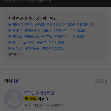
심평원가, 이벤트가, 모두닥 리뷰가 등
치과
평균 가격이 궁금하다면?
▶
임플란트 종류 및 브랜드는 무엇이 있을까? (오스템 종류 포함) 😁
▶
올세라믹 크라운 가격/비용은 얼마일까? (앞니기준) (2026)
▶
치아교정 비용은? 교정 종류별로 가격은 얼마일까?(2026)
▶
라미네이트 가격/비용은 얼마일까? (2026)
▶
투명교정 가격/비용은 얼마일까? (2026) 👩‍⚕️
전체보기
의사
14
수정 요청
로그인 후 이름확인
리뷰
3
카카오
치과 스케일링
(
1
)
사랑니발치
(
1
)