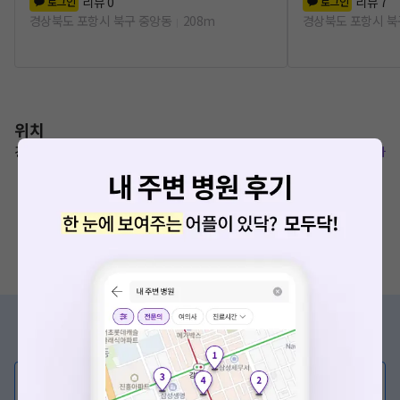
리뷰
0
리뷰
7
로그인
로그인
경상북도 포항시 북구 중앙동
208m
경상북도 포항시 북
위치
경북 포항시 북구 해동로 303
복사
증상/치료, 궁금한 점이 있나요?
의사가 직접 답해드려요!
💬 무엇이든 물어보세요