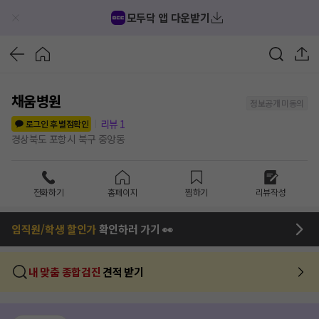
모두닥 앱 다운받기
채움병원
정보공개 미동의
리뷰
1
로그인 후 별점확인
경상북도 포항시 북구 중앙동
전화하기
홈페이지
찜하기
리뷰작성
임직원/학생 할인가
확인하러 가기 👀
내 맞춤 종합검진
견적 받기