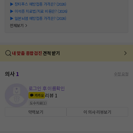
▶
장티푸스 예방접종 가격은? (2026)
▶
이석증 치료법/치료 비용은? (2026)
▶
일본뇌염 예방접종 가격은? (2026)
전체보기
내 맞춤 종합검진
견적 받기
의사
1
수정 요청
로그인 후 이름확인
리뷰
1
카카오
도수치료
(
1
)
약력보기
이 의사 리뷰보기