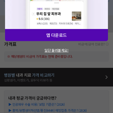
혹은, 의료상담 서비스에 다양한 게시글 보러가기
혹시 잘못된 병원정보가 있나요?
모두닥 팀에 알려주세요!
앱 다운로드
가격표
비급여/급여 진료란?
일단 둘러볼게요!
※ 해당병원의 비급여 가격표는 현재 준비중입니다.
병원별
내과
치료
가격 비교하기
심평원가, 이벤트가, 모두닥 리뷰가 등
내과
평균 가격이 궁금하다면?
▶
인공와우 수술 비용/ 보험 기준은? (2026)
▶
홍역/유행성이하선염/풍진(MMR) 예방접종 가격은? (2026)