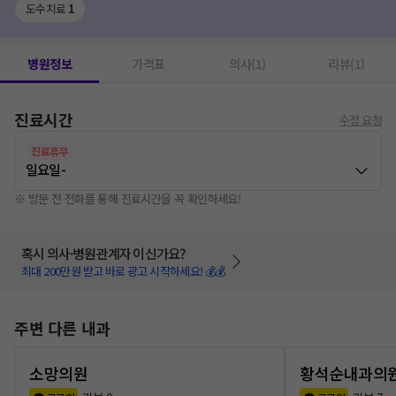
도수치료
1
병원정보
가격표
의사(1)
리뷰(1)
진료시간
수정 요청
진료휴무
일요일
-
※ 방문 전 전화를 통해 진료시간을 꼭 확인하세요!
혹시 의사·병원관계자 이신가요?
최대 200만원 받고 바로 광고 시작하세요! 💰💰
주변 다른 내과
소망의원
황석순내과의