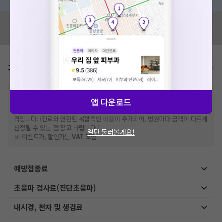
혹시 잘못된 병원정보가 있나요?
모두닥 팀에 알려주세요!
가격표
비급여/급여 진료란?
※
비급여 항목의 경우,
추가비용 등으로 실제 가격과 상이할 수 있으니, 정확
앱 다운로드
한 가격은 해당 의료기관에 직접 문의해주세요.
※
급여 항목의 경우,
건강보험심사평가원
에 고지되어 있는 급여 진료 기준 가
격입니다. (진료와 연관된 복합적인 비용이 추가되어, 병원마다 금액이 다르게
산정될 수 있는 점 참고 바랍니다.)
일단 둘러볼게요!
※ 이벤트가, 할인가는
VAT 포함
예방접종료
초음파 검사료(진단초음파)
내시경, 천자 및 생검료