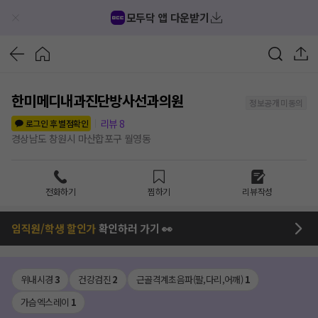
모두닥 앱 다운받기
한미메디내과진단방사선과의원
정보공개 미동의
리뷰
8
로그인 후 별점확인
경상남도 창원시 마산합포구 월영동
전화하기
찜하기
리뷰작성
임직원/학생 할인가
확인하러 가기 👀
위내시경
3
건강검진
2
근골격계초음파(팔,다리,어깨)
1
가슴엑스레이
1