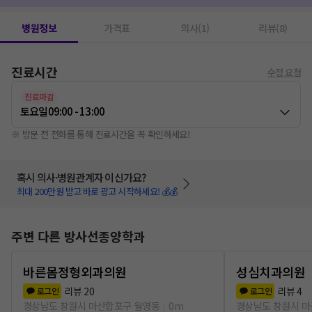
병원정보
가격표
의사(1)
리뷰(8)
진료시간
수정 요청
진료마감
토요일
09:00 - 13:00
※ 방문 전 전화를 통해 진료시간을 꼭 확인하세요!
혹시 의사·병원관계자 이신가요?
최대 200만원 받고 바로 광고 시작하세요! 💰💰
주변 다른 방사선종양학과
바른몸정형외과의원
성심치과의원
리뷰
20
리뷰
4
로그인
로그인
경상남도 창원시 마산합포구 월영동
0m
경상남도 창원시 