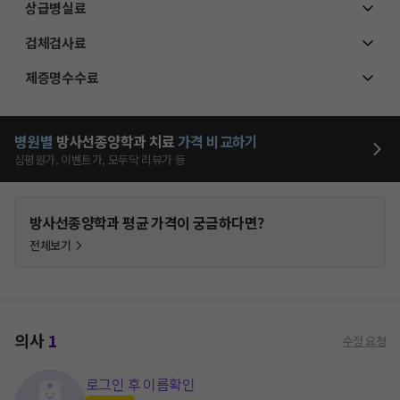
상급병실료
검체검사료
제증명수수료
병원별
방사선종양학과
치료
가격 비교하기
심평원가, 이벤트가, 모두닥 리뷰가 등
방사선종양학과
평균 가격이 궁금하다면?
전체보기
의사
1
수정 요청
로그인 후 이름확인