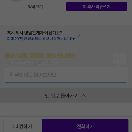
약력보기
이 의사 리뷰쓰기
혹시 의사·병원관계자 이신가요?
최대 200만원 받고 바로 광고 시작하세요! 💰💰
증상/치료, 궁금한 점이 있나요?
의사가 답변해 드려요!
💬 무엇이든 물어보세요
맨 위로 돌아가기
찜하기
전화하기
찜 목록보기
찜 목록보기