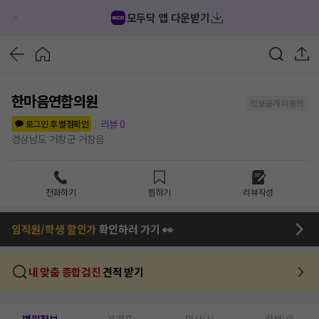
모두닥 앱 다운받기
한마음연합의원
정보공개 미동의
리뷰
0
로그인 후 별점확인
경상남도 거창군 거창읍
전화하기
찜하기
리뷰작성
임직원/학생 할인가
확인하러 가기 👀
내 맞춤 종합검진
견적 받기