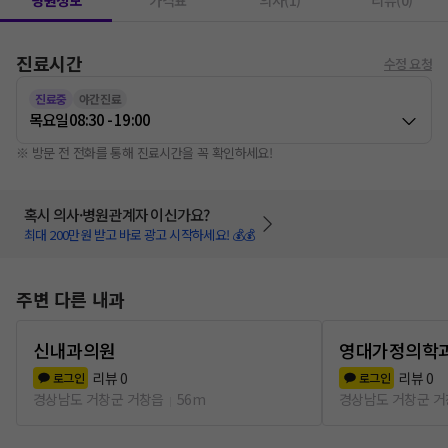
병원정보
가격표
의사(1)
리뷰(0)
진료시간
수정 요청
진료중
야간진료
목요일
08:30 - 19:00
※ 방문 전 전화를 통해 진료시간을 꼭 확인하세요!
혹시 의사·병원관계자 이신가요?
최대 200만원 받고 바로 광고 시작하세요! 💰💰
주변 다른 내과
신내과의원
영대가정의학
리뷰
0
리뷰
0
로그인
로그인
경상남도 거창군 거창읍
56m
경상남도 거창군 