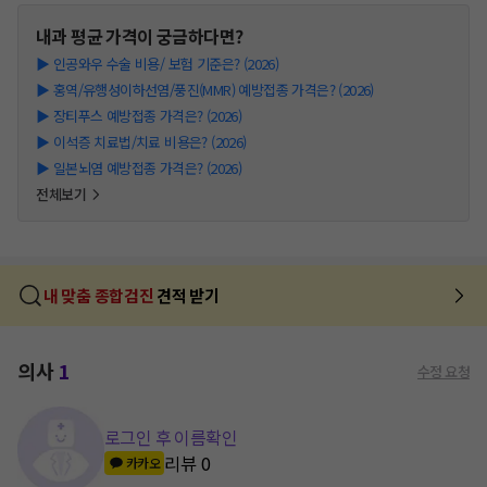
내과
평균 가격이 궁금하다면?
▶
인공와우 수술 비용/ 보험 기준은? (2026)
▶
홍역/유행성이하선염/풍진(MMR) 예방접종 가격은? (2026)
▶
장티푸스 예방접종 가격은? (2026)
▶
이석증 치료법/치료 비용은? (2026)
▶
일본뇌염 예방접종 가격은? (2026)
전체보기
내 맞춤 종합검진
견적 받기
의사
1
수정 요청
로그인 후 이름확인
리뷰
0
카카오