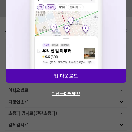
혹시 잘못된 병원정보가 있나요?
모두닥 팀에 알려주세요!
가격표
비급여/급여 진료란?
※
비급여 항목의 경우,
추가비용 등으로 실제 가격과 상이할 수 있으니, 정확
한 가격은 해당 의료기관에 직접 문의해주세요.
※
급여 항목의 경우,
건강보험심사평가원
에 고지되어 있는 급여 진료 기준 가
격입니다. (진료와 연관된 복합적인 비용이 추가되어, 병원마다 금액이 다르게
산정될 수 있는 점 참고 바랍니다.)
※ 이벤트가, 할인가는
VAT 포함
앱 다운로드
이학요법료
일단 둘러볼게요!
예방접종료
초음파 검사료(진단초음파)
검체검사료