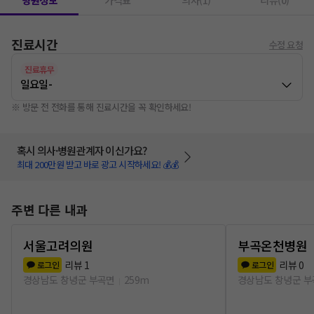
병원정보
가격표
의사(1)
리뷰(0)
진료시간
수정 요청
진료휴무
일요일
-
※ 방문 전 전화를 통해 진료시간을 꼭 확인하세요!
혹시 의사·병원관계자 이신가요?
최대 200만원 받고 바로 광고 시작하세요! 💰💰
주변 다른 내과
서울고려의원
부곡온천병원
리뷰
1
리뷰
0
로그인
로그인
경상남도 창녕군 부곡면
259m
경상남도 창녕군 