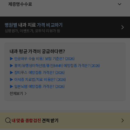
제증명수수료
병원별
내과
치료
가격 비교하기
심평원가, 이벤트가, 모두닥 리뷰가 등
내과
평균 가격이 궁금하다면?
▶
인공와우 수술 비용/ 보험 기준은? (2026)
▶
홍역/유행성이하선염/풍진(MMR) 예방접종 가격은? (2026)
▶
장티푸스 예방접종 가격은? (2026)
▶
이석증 치료법/치료 비용은? (2026)
▶
일본뇌염 예방접종 가격은? (2026)
전체보기
내 맞춤 종합검진
견적 받기