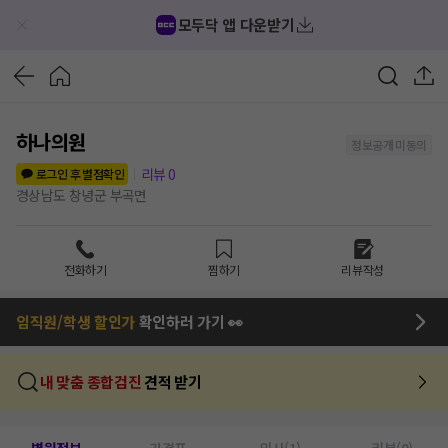
모두닥 앱 다운받기
하나의원
정보공개 미동의
리뷰
0
로그인 후 별점확인
경상남도 창녕군 부곡면
전화하기
찜하기
리뷰작성
임직원/학생 할인가
확인하러 가기 👀
내 맞춤 종합검진
견적 받기