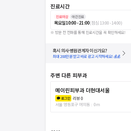
진료시간
진료마감
야간진료
목요일
10:00 - 21:00
(
점심
13:00
-
14:00
)
※ 방문 전 전화를 통해 진료시간을 꼭 확인하세요!
혹시 의사·병원관계자 이신가요?
최대 200만원 받고 바로 광고 시작하세요! 💰💰
주변 다른 피부과
메이린피부과 더현대서울
리뷰
0
로그인
서울 영등포구 여의동
0m