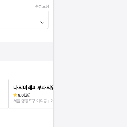
수정 요청
나의미래피부과의원
데이뷰의원
8.0
(
26
)
리뷰
0
로그인
서울 영등포구 여의동
226m
서울 영등포구 