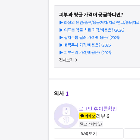
피부과
평균 가격이 궁금하다면?
▶
화상의 원인/종류/응급처치/치료/연고/흉터치료는? 
▶
여드름 약물 치료 가격/비용은? (2026)
▶
팔자주름 필러 가격/비용은? (2026)
▶
윤곽주사 가격/비용은? (2026)
▶
피부관리 가격/비용은? (2026)
전체보기
의사
1
로그인 후 이름확인
리뷰
6
카카오
탈모 약처방
(
2
)
약력보기