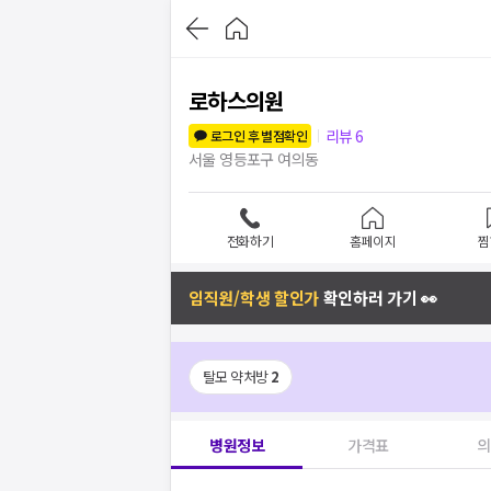
로하스의원
리뷰
6
로그인 후 별점확인
서울 영등포구 여의동
전화하기
홈페이지
찜
임직원/학생 할인가
확인하러 가기 👀
탈모 약처방
2
병원정보
가격표
의