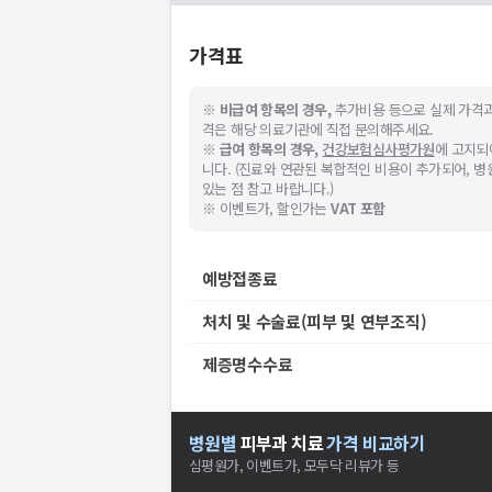
가격표
※
비급여 항목의 경우,
추가비용 등으로 실제 가격과
격은 해당 의료기관에 직접 문의해주세요.
※
급여 항목의 경우,
건강보험심사평가원
에 고지되
니다. (진료와 연관된 복합적인 비용이 추가되어, 
있는 점 참고 바랍니다.)
※ 이벤트가, 할인가는
VAT 포함
예방접종료
처치 및 수술료(피부 및 연부조직)
제증명수수료
병원별
피부과
치료
가격 비교하기
심평원가, 이벤트가, 모두닥 리뷰가 등