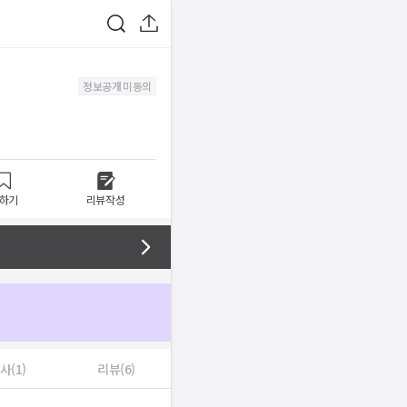
정보공개 미동의
하기
리뷰작성
사(1)
리뷰(6)