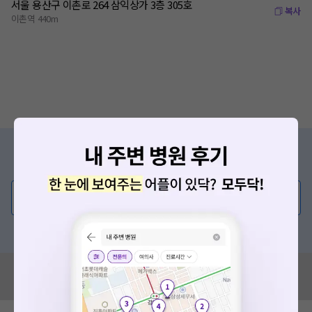
서울 용산구 이촌로 264 삼익상가 3층 305호
복사
이촌역 440m
증상/치료, 궁금한 점이 있나요?
의사가 직접 답해드려요!
💬 무엇이든 물어보세요
혹은, 의료상담 서비스에 다양한 게시글 보러가기
혹시 잘못된 병원정보가 있나요?
모두닥 팀에 알려주세요!