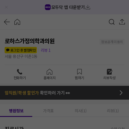
모두닥 앱 다운받기
로하스가정의학과의원
정보공개 미동의
리뷰
1
로그인 후 별점확인
서울 용산구 이촌1동
전화하기
홈페이지
찜하기
리뷰작성
임직원/학생 할인가
확인하러 가기 👀
병원정보
가격표
의사(1)
리뷰(1)
진료시간
수정 요청