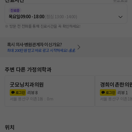
진료중
목요일
09:00 - 18:00
(
점심
13:00
-
14:00
)
※ 방문 전 전화를 통해 진료시간을 꼭 확인하세요!
혹시 의사·병원관계자 이신가요?
최대 200만원 받고 바로 광고 시작하세요! 💰💰
주변 다른 가정의학과
굿모닝치과의원
경희이촌한의
리뷰
8
리뷰
1
로그인
로그인
서울 용산구 이촌1동
0m
서울 용산구 이촌1
위치