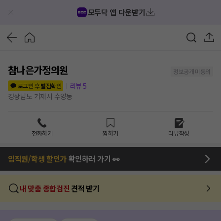
모두닥 앱 다운받기
참나은가정의원
정보공개 미동의
리뷰
5
로그인 후 별점확인
경상남도 거제시 수양동
전화하기
찜하기
리뷰작성
임직원/학생 할인가
확인하러 가기 👀
내 맞춤 종합검진
견적 받기