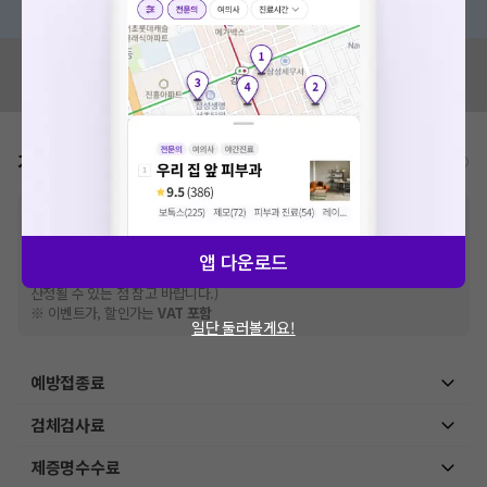
혹시 잘못된 병원정보가 있나요?
모두닥 팀에 알려주세요!
가격표
비급여/급여 진료란?
※
비급여 항목의 경우,
추가비용 등으로 실제 가격과 상이할 수 있으니, 정확
한 가격은 해당 의료기관에 직접 문의해주세요.
※
급여 항목의 경우,
건강보험심사평가원
에 고지되어 있는 급여 진료 기준 가
앱 다운로드
격입니다. (진료와 연관된 복합적인 비용이 추가되어, 병원마다 금액이 다르게
산정될 수 있는 점 참고 바랍니다.)
※ 이벤트가, 할인가는
VAT 포함
일단 둘러볼게요!
예방접종료
검체검사료
제증명수수료