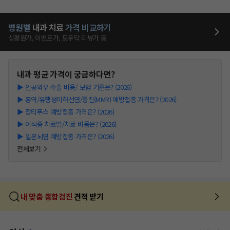
병원별
내과
치료
가격 비교하기
심평원가, 이벤트가, 모두닥 리뷰가 등
내과
평균 가격이 궁금하다면?
▶
인공와우 수술 비용/ 보험 기준은? (2026)
▶
홍역/유행성이하선염/풍진(MMR) 예방접종 가격은? (2026)
▶
장티푸스 예방접종 가격은? (2026)
▶
이석증 치료법/치료 비용은? (2026)
▶
일본뇌염 예방접종 가격은? (2026)
전체보기
내 맞춤 종합검진
견적 받기