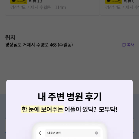
리뷰
13
리뷰
0
로그인
로그인
경상남도 거제시 수월동
114m
경상남도 거제시 
위치
경상남도 거제시 수양로 465 (수월동)
복사
증상/치료, 궁금한 점이 있나요?
의사가 직접 답해드려요!
💬 무엇이든 물어보세요
혹은, 의료상담 서비스에 다양한 게시글 보러가기