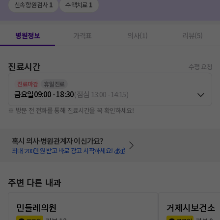
신속항원검사
1
수액치료
1
병원정보
가격표
의사(1)
리뷰(5)
진료시간
수정 요청
진료마감
휴일진료
금요일
09:00 - 18:30
(
점심
13:00
-
14:15
)
※ 방문 전 전화를 통해 진료시간을 꼭 확인하세요!
혹시 의사·병원관계자 이신가요?
최대 200만원 받고 바로 광고 시작하세요! 💰💰
주변 다른 내과
민들레의원
거제시보건소