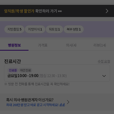
임직원/학생 할인가
확인하러 가기 👀
지방흡입
5
지방이식
1
뒤트임
1
복부성형
1
병원정보
가격표
의사(4)
리뷰(14)
진료시간
수정 요청
진료중
야간진료
금요일
10:00 - 19:00
(
점심
12:30
-
13:30
)
※ 방문 전 전화를 통해 진료시간을 꼭 확인하세요!
혹시 의사·병원관계자 이신가요?
최대 200만원 받고 바로 광고 시작하세요! 💰💰