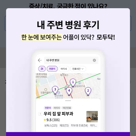
증상/치료, 궁금한 점이 있나요?
의사가 직접 답해드려요!
💬 무엇이든 물어보세요
혹은, 의료상담 서비스에 다양한 게시글 보러가기
혹시 잘못된 병원정보가 있나요?
모두닥 팀에 알려주세요!
가격표
비급여/급여 진료란?
※
비급여 항목의 경우,
추가비용 등으로 실제 가격과 상이할 수 있으니, 정확
한 가격은 해당 의료기관에 직접 문의해주세요.
※
급여 항목의 경우,
건강보험심사평가원
에 고지되어 있는 급여 진료 기준 가
격입니다. (진료와 연관된 복합적인 비용이 추가되어, 병원마다 금액이 다르게
산정될 수 있는 점 참고 바랍니다.)
※ 이벤트가, 할인가는
VAT 포함