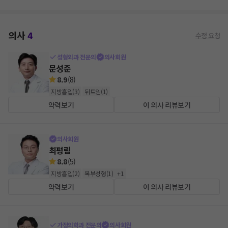
의사
4
수정 요청
성형외과 전문의
의사회원
문성준
8.9
(
8
)
지방흡입
(
3
)
뒤트임
(
1
)
약력보기
이 의사 리뷰보기
의사회원
최평림
8.8
(
5
)
지방흡입
(
2
)
복부성형
(
1
)
+
1
약력보기
이 의사 리뷰보기
가정의학과 전문의
의사회원