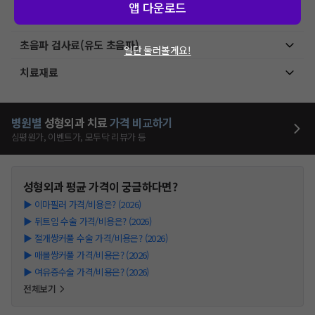
앱 다운로드
초음파 검사료(기본초음파)
초음파 검사료(유도 초음파)
일단 둘러볼게요!
치료재료
병원별
성형외과
치료
가격 비교하기
심평원가, 이벤트가, 모두닥 리뷰가 등
성형외과
평균 가격이 궁금하다면?
▶
이마필러 가격/비용은? (2026)
▶
뒤트임 수술 가격/비용은? (2026)
▶
절개쌍커풀 수술 가격/비용은? (2026)
▶
매몰쌍커풀 가격/비용은? (2026)
▶
여유증수술 가격/비용은? (2026)
전체보기