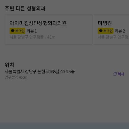
주변 다른 성형외과
아이미김성민성형외과의원
미병원
리뷰
1
리뷰
2
로그인
로그인
서울 강남구 압구정동
41m
서울 강남구 압구정
위치
서울특별시 강남구 논현로168길 40 4 5층
복사
압구정역 460m