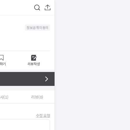
정보공개 미동의
하기
리뷰작성
사(1)
리뷰(0)
수정 요청