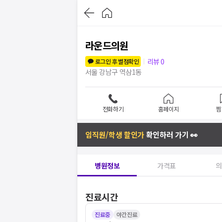
라운드의원
리뷰
0
로그인 후 별점확인
서울 강남구 역삼1동
전화하기
홈페이지
찜
임직원/학생 할인가
확인하러 가기 👀
병원정보
가격표
의
진료시간
진료중
야간진료