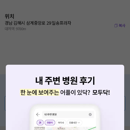
위치
경남 김해시 삼계중앙로 29 일송프라자
복사
대저역 9780m
증상/치료, 궁금한 점이 있나요?
의사가 직접 답해드려요!
💬 무엇이든 물어보세요
혹은, 의료상담 서비스에 다양한 게시글 보러가기