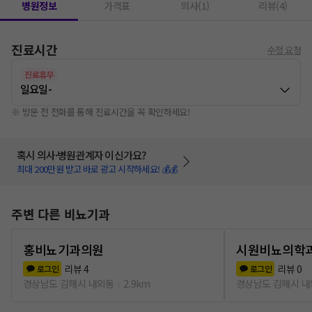
병원정보
가격표
의사(1)
리뷰(4)
진료시간
수정 요청
진료휴무
일요일
-
※ 방문 전 전화를 통해 진료시간을 꼭 확인하세요!
혹시 의사·병원관계자 이신가요?
최대 200만원 받고 바로 광고 시작하세요! 💰💰
주변 다른 비뇨기과
홍비뇨기과의원
시원비뇨의학
리뷰
4
리뷰
0
로그인
로그인
경상남도 김해시 내외동
2.9km
경상남도 김해시 