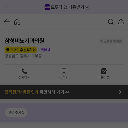
모두닥 앱 다운받기
삼성비뇨기과의원
정보공개 미동의
리뷰
4
로그인 후 별점확인
경상남도 김해시 북부동
전화하기
찜하기
리뷰작성
임직원/학생 할인가
확인하러 가기 👀
염증주사
1