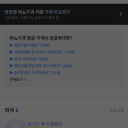
병원별
비뇨기과
치료
가격 비교하기
심평원가, 이벤트가, 모두닥 리뷰가 등
비뇨기과
평균 가격이 궁금하다면?
▶
정관수술 비용은? (2026)
▶
여성방광염 증상/원인/치료방법은? (2026)
▶
급여/ 비급여란? (2026)
▶
전립선염/전립선액 검사 비용은? (2026)
▶
호르몬검사 가격/비용은? (2026)
전체보기
의사
1
수정 요청
로그인 후 이름확인