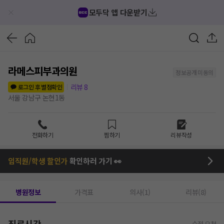
모두닥 앱 다운받기
라메스피부과의원
정보공개 미동의
리뷰
8
로그인 후 별점확인
서울 강남구 논현1동
전화하기
찜하기
리뷰작성
임직원/학생 할인가
확인하러 가기 👀
병원정보
가격표
의사(1)
리뷰(8)
진료시간
수정 요청