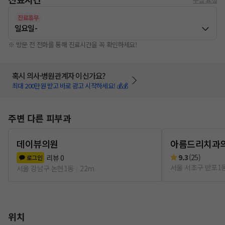
진료휴무
일요일
-
※ 방문 전 전화를 통해 진료시간을 꼭 확인하세요!
혹시 의사·병원관계자 이신가요?
최대 200만원 받고 바로 광고 시작하세요! 💰💰
주변 다른 피부과
데이뷰의원
아름드리치과
9.3
(
25
)
리뷰
0
로그인
서울 서초구 반포1
서울 강남구 논현1동
22m
위치