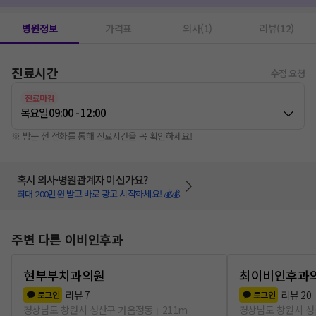
병원정보
가격표
의사(1)
리뷰(12)
진료시간
수정 요청
진료마감
목요일
09:00 - 12:00
※ 방문 전 전화를 통해 진료시간을 꼭 확인하세요!
혹시 의사·병원관계자 이신가요?
최대 200만원 받고 바로 광고 시작하세요! 💰💰
주변 다른 이비인후과
현부부치과의원
최이비인후과
리뷰
7
리뷰
20
로그인
로그인
경상남도 창원시 성산구 가음정동
211m
경상남도 창원시 성