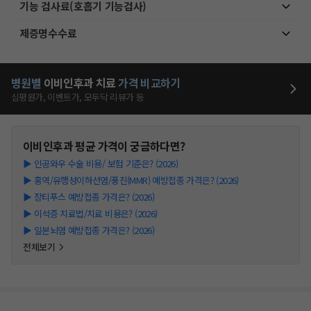
기능 검사료(호흡기 기능검사)
제증명수수료
병원별
이비인후과
치료
가격 비교하기
심평원가, 이벤트가, 모두닥 리뷰가 등
이비인후과
평균 가격이 궁금하다면?
▶
인공와우 수술 비용/ 보험 기준은? (2026)
▶
홍역/유행성이하선염/풍진(MMR) 예방접종 가격은? (2026)
▶
장티푸스 예방접종 가격은? (2026)
▶
이석증 치료법/치료 비용은? (2026)
▶
일본뇌염 예방접종 가격은? (2026)
전체보기