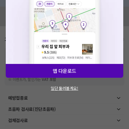
혹시 잘못된 병원정보가 있나요?
모두닥 팀에 알려주세요!
가격표
비급여/급여 진료란?
※
비급여 항목의 경우,
추가비용 등으로 실제 가격과 상이할 수 있으니, 정확
한 가격은 해당 의료기관에 직접 문의해주세요.
※
급여 항목의 경우,
건강보험심사평가원
에 고지되어 있는 급여 진료 기준 가
격입니다. (진료와 연관된 복합적인 비용이 추가되어, 병원마다 금액이 다르게
앱 다운로드
산정될 수 있는 점 참고 바랍니다.)
※ 이벤트가, 할인가는
VAT 포함
일단 둘러볼게요!
예방접종료
초음파 검사료(진단초음파)
검체검사료