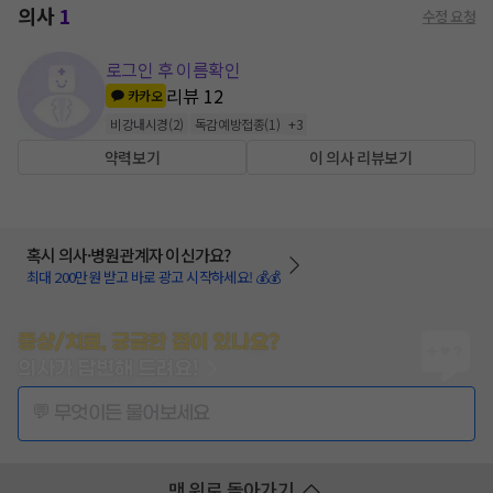
의사
1
수정 요청
로그인 후 이름확인
리뷰
12
카카오
비강내시경
(
2
)
독감예방접종
(
1
)
+
3
약력보기
이 의사 리뷰보기
혹시 의사·병원관계자 이신가요?
최대 200만원 받고 바로 광고 시작하세요! 💰💰
증상/치료, 궁금한 점이 있나요?
의사가 답변해 드려요!
💬 무엇이든 물어보세요
맨 위로 돌아가기