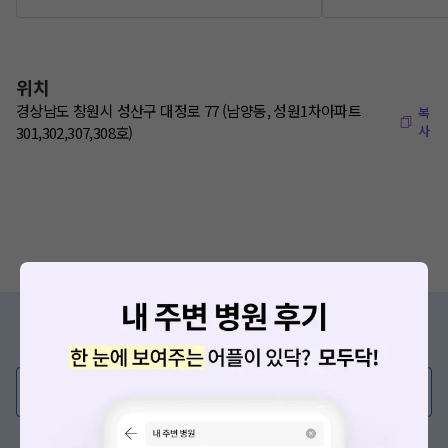
위치
경상남도 창원시 성산구 대정로 77 (남양동, 성원1차아파트
복
사
301,302,307,308호)
증상/치료, 궁금한 점이 있나요?
의사가 직접 답해드려요!
💬 무엇이든 물어보세요
혹은, 의료상담 서비스에 다양한 게시글 보러가기