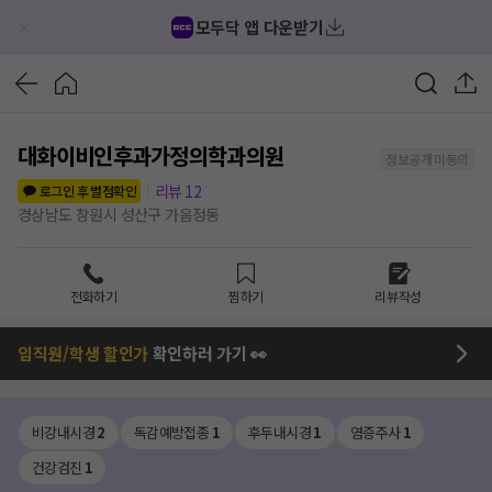
모두닥 앱 다운받기
대화이비인후과가정의학과의원
정보공개 미동의
리뷰
12
로그인 후 별점확인
경상남도 창원시 성산구 가음정동
전화하기
찜하기
리뷰작성
임직원/학생 할인가
확인하러 가기 👀
비강내시경
2
독감예방접종
1
후두내시경
1
염증주사
1
건강검진
1