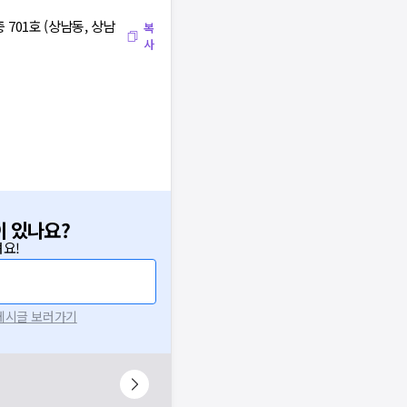
701호 (상남동, 상남
복
사
이 있나요?
요!
 게시글 보러가기