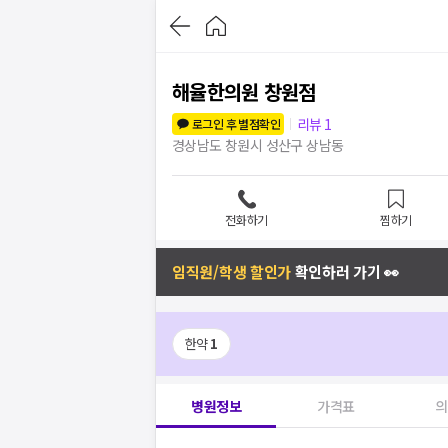
해율한의원 창원점
리뷰
1
로그인 후 별점확인
경상남도 창원시 성산구 상남동
전화하기
찜하기
임직원/학생 할인가
확인하러 가기 👀
한약
1
병원정보
가격표
의