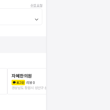
수정 요청
자혜한의원
창원자생한
리뷰
0
리뷰
2
로그인
로그인
경상남도 창원시 성산구 상남동
84m
경상남도 창원시