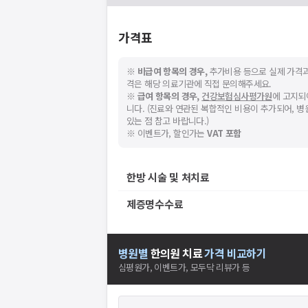
가격표
※
비급여 항목의 경우,
추가비용 등으로 실제 가격과
격은 해당 의료기관에 직접 문의해주세요.
※
급여 항목의 경우,
건강보험심사평가원
에 고지되
니다. (진료와 연관된 복합적인 비용이 추가되어, 
있는 점 참고 바랍니다.)
※ 이벤트가, 할인가는
VAT 포함
한방 시술 및 처치료
제증명수수료
병원별
한의원
치료
가격 비교하기
심평원가, 이벤트가, 모두닥 리뷰가 등