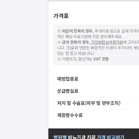
가격표
※
비급여 항목의 경우,
추가비용 등으로 실제 가격과
격은 해당 의료기관에 직접 문의해주세요.
※
급여 항목의 경우,
건강보험심사평가원
에 고지되
니다. (진료와 연관된 복합적인 비용이 추가되어, 
있는 점 참고 바랍니다.)
※ 이벤트가, 할인가는
VAT 포함
예방접종료
상급병실료
처치 및 수술료(피부 및 연부조직)
제증명수수료
병원별
비뇨기과
치료
가격 비교하기