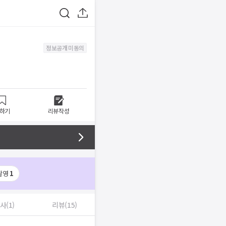
정보공개 미동의
하기
리뷰작성
촬영
1
사(1)
리뷰(15)