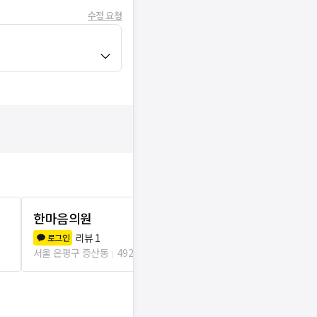
수정 요청
한마음의원
엘비뇨기과
리뷰
1
리뷰
9
로그인
로그인
서울 은평구 증산동
492m
서울 은평구 응암