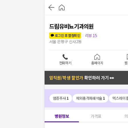
드림유비뇨기과의원
리뷰
15
로그인 후 별점확인
서울 은평구 신사2동
전화하기
홈페이지
찜
임직원/학생 할인가
확인하러 가기 👀
염증주사
1
체외충격파쇄석술
1
엑스레이 
병원정보
가격표
의