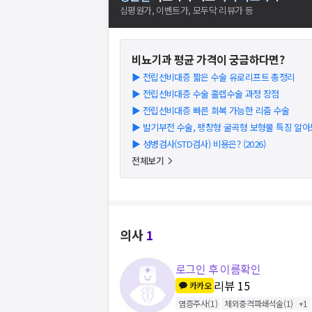
심평원가, 이벤트가, 모두닥 리뷰가 등
비뇨기과
평균 가격이 궁금하다면?
▶
전립선비대증 짧은 수술 유로리프트 총정리
▶
전립선비대증 수술 홀렙수술 과정 장점
▶
전립선비대증 빠른 회복 가능한 리줌 수술
▶
발기부전 수술, 팽창형 굴곡형 보형물 특징 알
▶
성병검사(STD검사) 비용은? (2026)
전체보기
의사
1
로그인 후 이름확인
리뷰
15
카카오
염증주사
(
1
)
체외충격파쇄석술
(
1
)
+
1