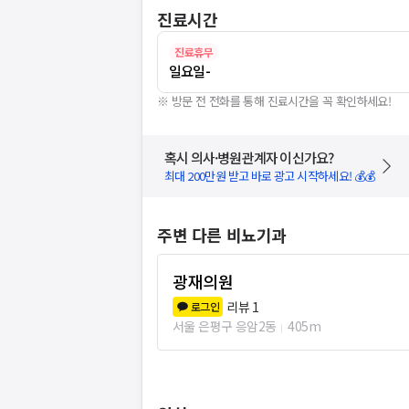
진료시간
진료휴무
일요일
-
※ 방문 전 전화를 통해 진료시간을 꼭 확인하세요!
혹시 의사·병원관계자 이신가요?
최대 200만원 받고 바로 광고 시작하세요! 💰💰
주변 다른 비뇨기과
광재의원
리뷰
1
로그인
서울 은평구 응암2동
405m