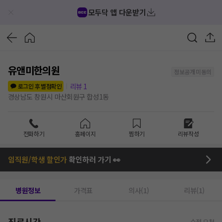
모두닥 앱 다운받기
유앤미한의원
정보공개 미동의
리뷰
1
로그인 후 별점확인
경상남도 창원시 마산회원구 합성1동
전화하기
홈페이지
찜하기
리뷰작성
임직원/학생 할인가
확인하러 가기 👀
병원정보
가격표
의사(1)
리뷰(1)
진료시간
수정 요청