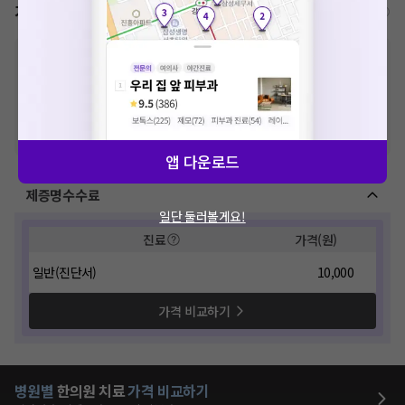
가격표
비급여/급여 진료란?
※
비급여 항목의 경우,
추가비용 등으로 실제 가격과 상이할 수 있으니, 정확
한 가격은 해당 의료기관에 직접 문의해주세요.
※
급여 항목의 경우,
건강보험심사평가원
에 고지되어 있는 급여 진료 기준 가
격입니다. (진료와 연관된 복합적인 비용이 추가되어, 병원마다 금액이 다르게
산정될 수 있는 점 참고 바랍니다.)
※ 이벤트가, 할인가는
VAT 포함
앱 다운로드
제증명수수료
일단 둘러볼게요!
진료
가격(원)
일반(진단서)
10,000
가격 비교하기
병원별
한의원
치료
가격 비교하기