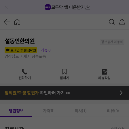
모두닥 앱 다운받기
설동인한의원
정보공개 미동의
리뷰
0
로그인 후 별점확인
경상남도 거제시 장승포동
전화하기
찜하기
리뷰작성
임직원/학생 할인가
확인하러 가기 👀
병원정보
가격표
의사(1)
리뷰(0)
진료시간
수정 요청