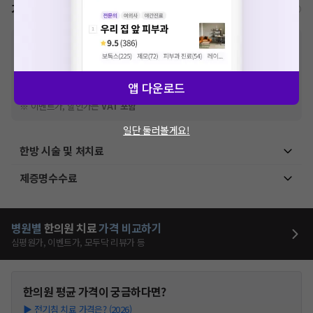
가격표
비급여/급여 진료란?
※
비급여 항목의 경우,
추가비용 등으로 실제 가격과 상이할 수 있으니, 정확
한 가격은 해당 의료기관에 직접 문의해주세요.
※
급여 항목의 경우,
건강보험심사평가원
에 고지되어 있는 급여 진료 기준 가
격입니다. (진료와 연관된 복합적인 비용이 추가되어, 병원마다 금액이 다르게
앱 다운로드
산정될 수 있는 점 참고 바랍니다.)
※ 이벤트가, 할인가는
VAT 포함
일단 둘러볼게요!
한방 시술 및 처치료
제증명수수료
병원별
한의원
치료
가격 비교하기
심평원가, 이벤트가, 모두닥 리뷰가 등
한의원
평균 가격이 궁금하다면?
▶
전기침 치료 가격은? (2026)