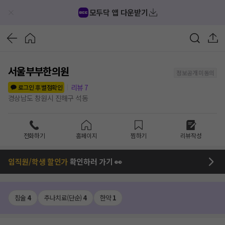
모두닥 앱 다운받기
서울부부한의원
정보공개 미동의
리뷰
7
로그인 후 별점확인
경상남도 창원시 진해구 석동
전화하기
홈페이지
찜하기
리뷰작성
임직원/학생 할인가
확인하러 가기 👀
침술
4
추나치료(단순)
4
한약
1