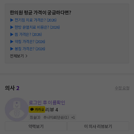
한의원
평균 가격이 궁금하다면?
▶
전기침 치료 가격은? (2026)
▶
한방 온열치료 비용은? (2026)
▶
뜸 가격은? (2026)
▶
약침 가격은? (2026)
▶
봉침 가격은? (2026)
전체보기
의사
2
수정 요청
로그인 후 이름확인
리뷰
4
카카오
침술
(
3
)
추나치료(단순)
(
1
)
+
1
약력보기
이 의사 리뷰보기