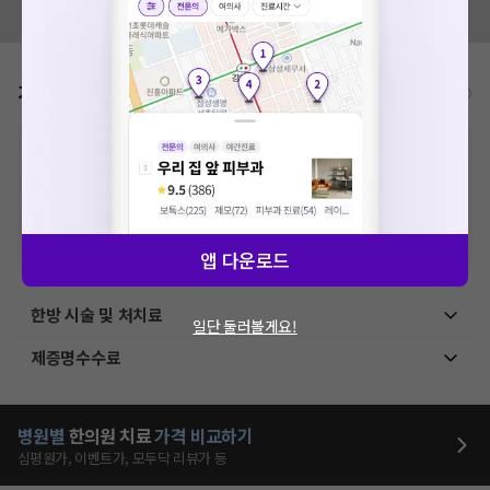
모두닥 팀에 알려주세요!
가격표
비급여/급여 진료란?
※
비급여 항목의 경우,
추가비용 등으로 실제 가격과 상이할 수 있으니, 정확
한 가격은 해당 의료기관에 직접 문의해주세요.
※
급여 항목의 경우,
건강보험심사평가원
에 고지되어 있는 급여 진료 기준 가
격입니다. (진료와 연관된 복합적인 비용이 추가되어, 병원마다 금액이 다르게
산정될 수 있는 점 참고 바랍니다.)
※ 이벤트가, 할인가는
VAT 포함
앱 다운로드
한방 시술 및 처치료
일단 둘러볼게요!
제증명수수료
병원별
한의원
치료
가격 비교하기
심평원가, 이벤트가, 모두닥 리뷰가 등