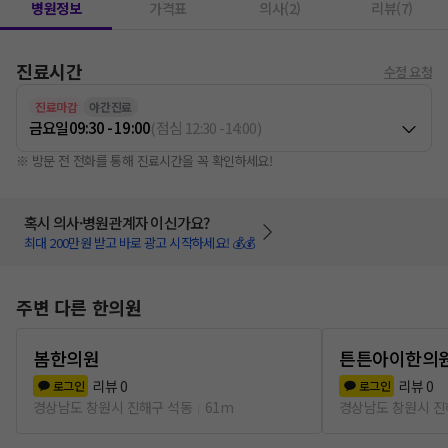
병원정보
가격표
의사(2)
리뷰(7)
진료시간
수정 요청
진료마감
야간진료
금요일
09:30 - 19:00
(
점심
12:30
-
14:00
)
※ 방문 전 전화를 통해 진료시간을 꼭 확인하세요!
혹시 의사·병원관계자 이신가요?
최대 200만원 받고 바로 광고 시작하세요! 💰💰
주변 다른 한의원
봄한의원
튼튼아이한의
리뷰
0
리뷰
0
로그인
로그인
경상남도 창원시 진해구 석동
61m
경상남도 창원시 진