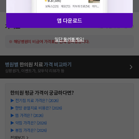
모두닥 팀에 알려주세요!
앱 다운로드
가격표
비급여/급여 진료란?
일단 둘러볼게요!
※ 해당병원의 비급여 가격표는 현재 준비중입니다.
병원별
한의원
치료
가격 비교하기
심평원가, 이벤트가, 모두닥 리뷰가 등
한의원
평균 가격이 궁금하다면?
▶
전기침 치료 가격은? (2026)
▶
한방 온열치료 비용은? (2026)
▶
뜸 가격은? (2026)
▶
약침 가격은? (2026)
▶
봉침 가격은? (2026)
전체보기