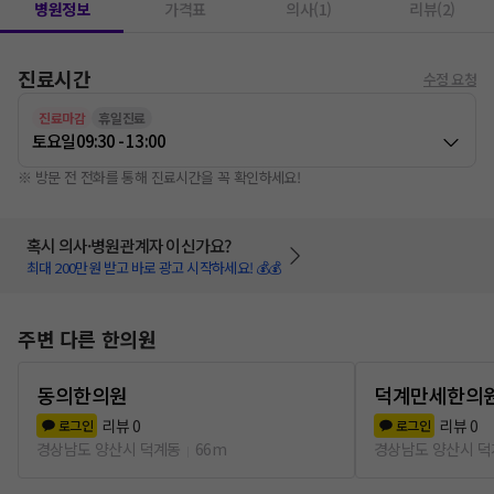
병원정보
가격표
의사(1)
리뷰(2)
진료시간
수정 요청
진료마감
휴일진료
토요일
09:30 - 13:00
※ 방문 전 전화를 통해 진료시간을 꼭 확인하세요!
혹시 의사·병원관계자 이신가요?
최대 200만원 받고 바로 광고 시작하세요! 💰💰
주변 다른 한의원
동의한의원
덕계만세한의
리뷰
0
리뷰
0
로그인
로그인
경상남도 양산시 덕계동
66m
경상남도 양산시 