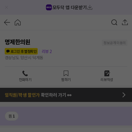
모두닥 앱 다운받기
명제한의원
정보공개 미동의
리뷰
2
로그인 후 별점확인
경상남도 양산시 덕계동
전화하기
찜하기
리뷰작성
임직원/학생 할인가
확인하러 가기 👀
뜸
1