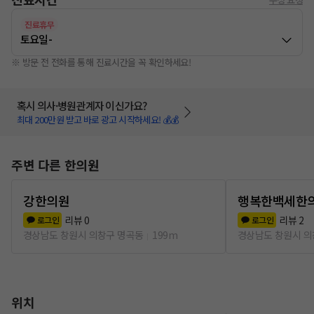
진료휴무
토요일
-
※ 방문 전 전화를 통해 진료시간을 꼭 확인하세요!
혹시 의사·병원관계자 이신가요?
최대 200만원 받고 바로 광고 시작하세요! 💰💰
주변 다른 한의원
강한의원
행복한백세한
리뷰
0
리뷰
2
로그인
로그인
경상남도 창원시 의창구 명곡동
199m
경상남도 창원시 의
위치