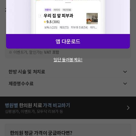
가격표
비급여/급여 진료란?
※
비급여 항목의 경우,
추가비용 등으로 실제 가격과 상이할 수 있으니, 정확
한 가격은 해당 의료기관에 직접 문의해주세요.
※
급여 항목의 경우,
건강보험심사평가원
에 고지되어 있는 급여 진료 기준 가
앱 다운로드
격입니다. (진료와 연관된 복합적인 비용이 추가되어, 병원마다 금액이 다르게
산정될 수 있는 점 참고 바랍니다.)
※ 이벤트가, 할인가는
VAT 포함
일단 둘러볼게요!
한방 시술 및 처치료
제증명수수료
병원별
한의원
치료
가격 비교하기
심평원가, 이벤트가, 모두닥 리뷰가 등
한의원
평균 가격이 궁금하다면?