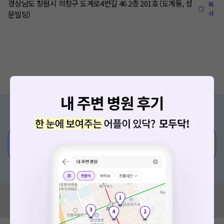
경상남도 창원시 의창구 도계로4번길 46 2층 201호 (도계동, 성
복
사
문빌딩)
증상/치료, 궁금한 점이 있나요?
의사가 직접 답해드려요!
💬 무엇이든 물어보세요
혹은, 의료상담 서비스에 다양한 게시글 보러가기
혹시 잘못된 병원정보가 있나요?
모두닥 팀에 알려주세요!