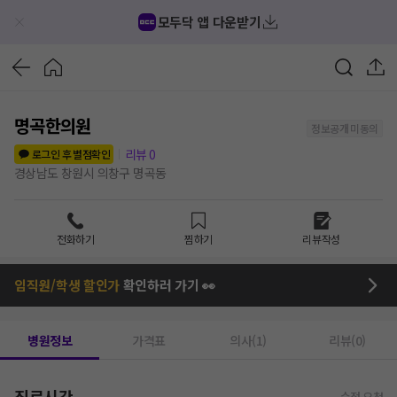
모두닥 앱 다운받기
명곡한의원
정보공개 미동의
리뷰
0
로그인 후 별점확인
경상남도 창원시 의창구 명곡동
전화하기
찜하기
리뷰작성
임직원/학생 할인가
확인하러 가기 👀
병원정보
가격표
의사(1)
리뷰(0)
진료시간
수정 요청