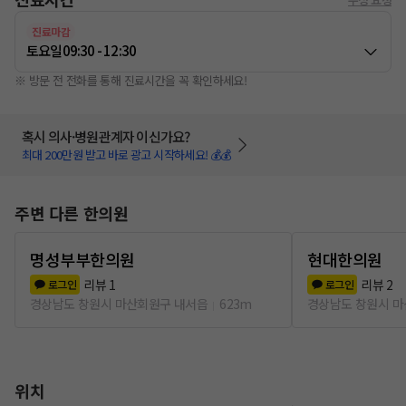
진료마감
토요일
09:30 - 12:30
※ 방문 전 전화를 통해 진료시간을 꼭 확인하세요!
혹시 의사·병원관계자 이신가요?
최대 200만원 받고 바로 광고 시작하세요! 💰💰
주변 다른 한의원
명성부부한의원
현대한의원
리뷰
1
리뷰
2
로그인
로그인
경상남도 창원시 마산회원구 내서읍
623m
경상남도 창원시 
위치