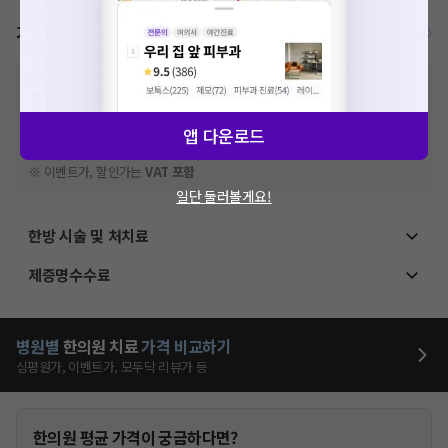
가격표
비급여/급여 진료란?
※
비급여 항목의 경우,
추가비용 등으로 실제 가격과 상이할 수 있으니, 정확
한 가격은 해당 의료기관에 직접 문의해주세요.
※
급여 항목의 경우,
건강보험심사평가원
에 고지되어 있는 급여 진료 기준 가
앱 다운로드
격입니다. (진료와 연관된 복합적인 비용이 추가되어, 병원마다 금액이 다르게
산정될 수 있는 점 참고 바랍니다.)
※ 이벤트가, 할인가는
VAT 포함
일단 둘러볼게요!
한방 시술 및 처치료
제증명수수료
병원별
한의원
치료
가격 비교하기
심평원가, 이벤트가, 모두닥 리뷰가 등
한의원
평균 가격이 궁금하다면?