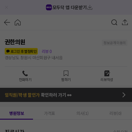
모두닥 앱 다운받기
권한의원
정보공개 미동의
리뷰
0
로그인 후 별점확인
경상남도 창원시 마산회원구 내서읍
전화하기
찜하기
리뷰작성
임직원/학생 할인가
확인하러 가기 👀
병원정보
가격표
의사(1)
리뷰(0)
진료시간
수정 요청