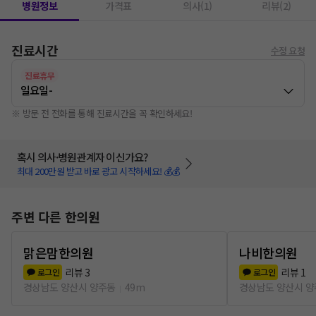
병원정보
가격표
의사(1)
리뷰(2)
진료시간
수정 요청
진료휴무
일요일
-
※ 방문 전 전화를 통해 진료시간을 꼭 확인하세요!
혹시 의사·병원관계자 이신가요?
최대 200만원 받고 바로 광고 시작하세요! 💰💰
주변 다른 한의원
맑은맘한의원
나비한의원
리뷰
3
리뷰
1
로그인
로그인
경상남도 양산시 양주동
49m
경상남도 양산시 