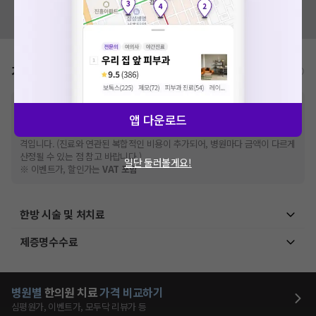
혹시 잘못된 병원정보가 있나요?
모두닥 팀에 알려주세요!
가격표
비급여/급여 진료란?
※
비급여 항목의 경우,
추가비용 등으로 실제 가격과 상이할 수 있으니, 정확
앱 다운로드
한 가격은 해당 의료기관에 직접 문의해주세요.
※
급여 항목의 경우,
건강보험심사평가원
에 고지되어 있는 급여 진료 기준 가
격입니다. (진료와 연관된 복합적인 비용이 추가되어, 병원마다 금액이 다르게
산정될 수 있는 점 참고 바랍니다.)
일단 둘러볼게요!
※ 이벤트가, 할인가는
VAT 포함
한방 시술 및 처치료
제증명수수료
병원별
한의원
치료
가격 비교하기
심평원가, 이벤트가, 모두닥 리뷰가 등