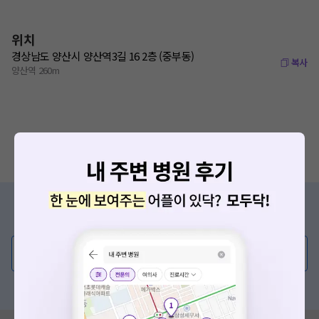
위치
경상남도 양산시 양산역3길 16 2층 (중부동)
복사
양산역 260m
증상/치료, 궁금한 점이 있나요?
의사가 직접 답해드려요!
💬 무엇이든 물어보세요
혹은, 의료상담 서비스에 다양한 게시글 보러가기