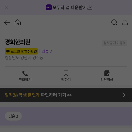
모두닥 앱 다운받기
경희한의원
정보공개 미동의
리뷰
2
로그인 후 별점확인
경상남도 양산시 양주동
전화하기
찜하기
리뷰작성
임직원/학생 할인가
확인하러 가기 👀
침술
2