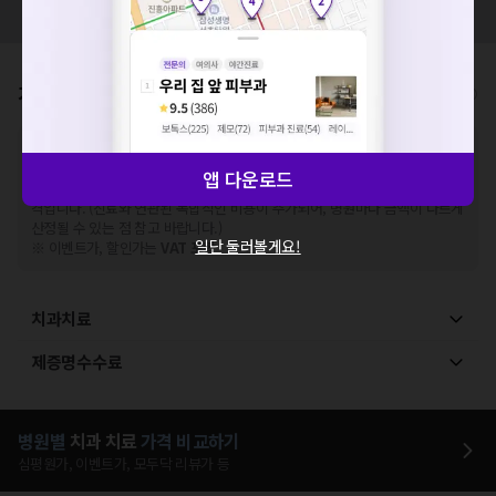
해주세요.
모두닥 팀에 알려주세요!
확인
가격표
비급여/급여 진료란?
※
비급여 항목의 경우,
추가비용 등으로 실제 가격과 상이할 수 있으니, 정확
한 가격은 해당 의료기관에 직접 문의해주세요.
앱 다운로드
※
급여 항목의 경우,
건강보험심사평가원
에 고지되어 있는 급여 진료 기준 가
격입니다. (진료와 연관된 복합적인 비용이 추가되어, 병원마다 금액이 다르게
산정될 수 있는 점 참고 바랍니다.)
일단 둘러볼게요!
※ 이벤트가, 할인가는
VAT 포함
치과치료
제증명수수료
병원별
치과
치료
가격 비교하기
심평원가, 이벤트가, 모두닥 리뷰가 등