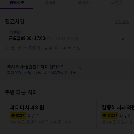
병원정보
가격표
의사(1)
리뷰(3)
진료시간
수정 요청
진료중
금요일
09:00 - 17:00
(
점심
13:00
-
14:00
)
※ 방문 전 전화를 통해 진료시간을 꼭 확인하세요!
혹시 의사·병원관계자 이신가요?
최대 200만원 받고 바로 광고 시작하세요! 💰💰
주변 다른 치과
파티마치과의원
김종하치과의
리뷰
7
리뷰
2
로그인
로그인
경상남도 창원시 성산구 상남동
0m
경상남도 창원시 성