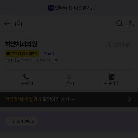
모두닥 앱 다운받기
하얀치과의원
정보공개 미동의
리뷰
3
로그인 후 별점확인
경상남도 창원시 성산구 상남동
전화하기
찜하기
리뷰작성
임직원/학생 할인가
확인하러 가기 👀
치과 스케일링
3