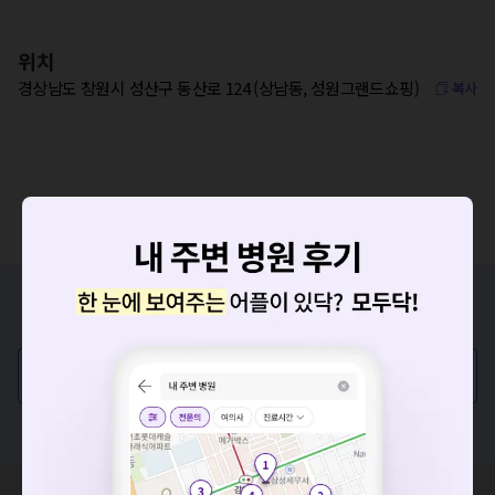
위치
경상남도 창원시 성산구 동산로 124 (상남동, 성원그랜드쇼핑)
복사
증상/치료, 궁금한 점이 있나요?
의사가 직접 답해드려요!
💬 무엇이든 물어보세요
혹은, 의료상담 서비스에 다양한 게시글 보러가기
요청하신 작업을 처리하지 못했습니다.
네트워크 또는 서버의 일시적인 오류로, 잠시 후 다시 시도해주
세요. 지속적으로 문제가 발생할 경우 모두닥 채널톡으로 문의
혹시 잘못된 병원정보가 있나요?