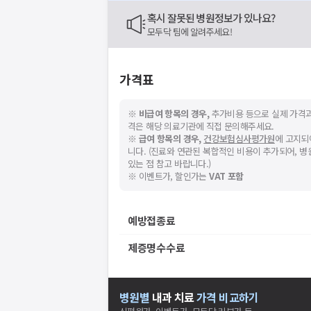
네트워크 또는 서버의 일시적인 오류로, 잠
혹시 잘못된 병원정보가 있나요?
지속적으로 문제가 발생할 경우 모두닥 채
모두닥 팀에 알려주세요!
가격표
※
비급여 항목의 경우,
추가비용 등으로 실제 가격과
격은 해당 의료기관에 직접 문의해주세요.
※
급여 항목의 경우,
건강보험심사평가원
에 고지되
니다. (진료와 연관된 복합적인 비용이 추가되어, 
있는 점 참고 바랍니다.)
※ 이벤트가, 할인가는
VAT 포함
예방접종료
제증명수수료
병원별
내과
치료
가격 비교하기