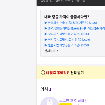
심평원가, 이벤트가, 모두닥 리뷰가 등
내과
평균 가격이 궁금하다면?
▶
인공와우 수술 비용/ 보험 기준은? (2026)
▶
홍역/유행성이하선염/풍진(MMR) 예방접종 가격은?
▶
장티푸스 예방접종 가격은? (2026)
▶
이석증 치료법/치료 비용은? (2026)
▶
일본뇌염 예방접종 가격은? (2026)
전체보기
내 맞춤 종합검진
견적 받기
의사
1
로그인 후 이름확인