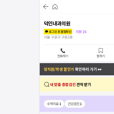
덕인내과의원
리뷰
16
로그인 후 별점확인
서울 구로구 구로1동
전화하기
찜하기
임직원/학생 할인가
확인하러 가기 👀
내 맞춤 종합검진
견적 받기
수액치료
1
건강검진
1