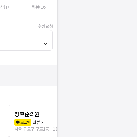
사(1)
리뷰(16)
수정 요청
장호준의원
구일가정의
리뷰
3
리뷰
3
로그인
로그인
서울 구로구 구로1동
115m
서울 구로구 구로