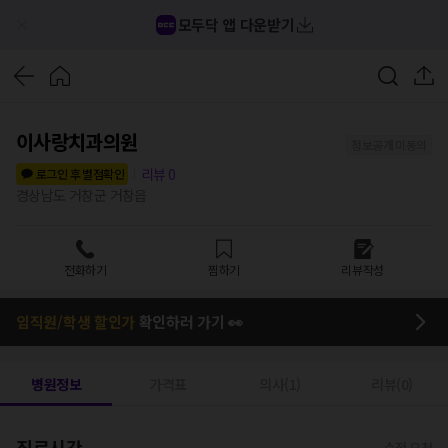
모두닥 앱 다운받기
이사랑치과의원
정보공개 미동의
리뷰
0
로그인 후 별점확인
경상남도 거창군 거창읍
전화하기
찜하기
리뷰작성
임직원/학생 할인가
확인하러 가기 👀
병원정보
가격표
의사(1)
리뷰(0)
진료시간
수정 요청