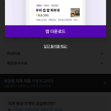
가격표
비급여/급여 진료란?
※
비급여 항목의 경우,
추가비용 등으로 실제 가격과 상이할 수 있으니, 정확
한 가격은 해당 의료기관에 직접 문의해주세요.
※
급여 항목의 경우,
건강보험심사평가원
에 고지되어 있는 급여 진료 기준 가
격입니다. (진료와 연관된 복합적인 비용이 추가되어, 병원마다 금액이 다르게
앱 다운로드
산정될 수 있는 점 참고 바랍니다.)
※ 이벤트가, 할인가는
VAT 포함
일단 둘러볼게요!
치과치료
제증명수수료
병원별
치과
치료
가격 비교하기
심평원가, 이벤트가, 모두닥 리뷰가 등
치과
평균 가격이 궁금하다면?
▶
신경치료 가격/비용은 얼마일까? (2026)