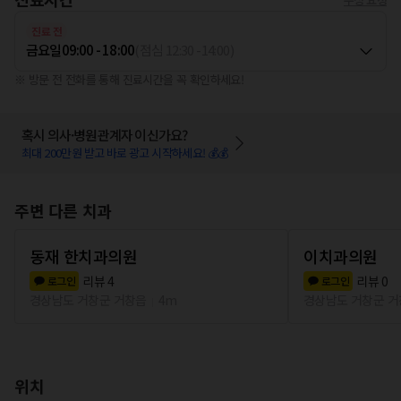
진료 전
금요일
09:00 - 18:00
(
점심
12:30
-
14:00
)
※ 방문 전 전화를 통해 진료시간을 꼭 확인하세요!
혹시 의사·병원관계자 이신가요?
최대 200만원 받고 바로 광고 시작하세요! 💰💰
주변 다른 치과
동재 한치과의원
이치과의원
리뷰
4
리뷰
0
로그인
로그인
경상남도 거창군 거창읍
4m
경상남도 거창군 
위치