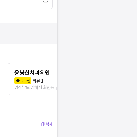
윤봉한치과의원
박성준치과
리뷰
1
리뷰
0
로그인
로그인
경상남도 김해시 회현동
57m
경상남도 김해시
복사