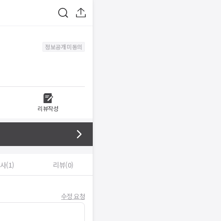
정보공개 미동의
리뷰작성
사(1)
리뷰(0)
수정 요청