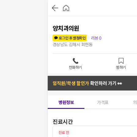
양치과의원
리뷰
0
로그인 후 별점확인
경상남도 김해시 회현동
전화하기
찜하기
임직원/학생 할인가
확인하러 가기 👀
병원정보
가격표
의
진료시간
진료 전