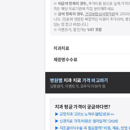
※
비급여 항목의 경우,
추가비용 등으로 실제 가격과
격은 해당 의료기관에 직접 문의해주세요.
※
급여 항목의 경우,
건강보험심사평가원
에 고지되
니다. (진료와 연관된 복합적인 비용이 추가되어, 
있는 점 참고 바랍니다.)
※ 이벤트가, 할인가는
VAT 포함
치과치료
제증명수수료
병원별
치과
치료
가격 비교하기
심평원가, 이벤트가, 모두닥 리뷰가 등
치과
평균 가격이 궁금하다면?
▶
교정치과 고르는 노하우(꿀팁)공유 👀
▶
신경치료 가격/비용은 얼마일까? (2026)
▶
치조골이식수술 꼭 필요할까? 비용, 재료, 방법 총 