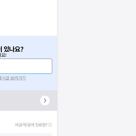
이 있나요?
요!
 게시글 보러가기
니다.
시 후 다시 시도해주세요.
널톡으로 문의해주세요.
확인
비급여/급여 진료란?