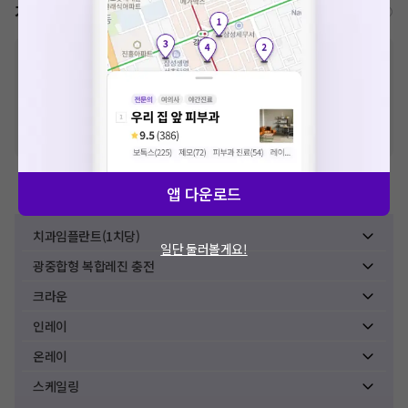
가격표
비급여/급여 진료란?
※
비급여 항목의 경우,
추가비용 등으로 실제 가격과 상이할 수 있으니, 정확
한 가격은 해당 의료기관에 직접 문의해주세요.
※
급여 항목의 경우,
건강보험심사평가원
에 고지되어 있는 급여 진료 기준 가
격입니다. (진료와 연관된 복합적인 비용이 추가되어, 병원마다 금액이 다르게
산정될 수 있는 점 참고 바랍니다.)
※ 이벤트가, 할인가는
VAT 포함
앱 다운로드
치과치료
치과임플란트(1치당)
일단 둘러볼게요!
광중합형 복합레진 충전
크라운
인레이
온레이
스케일링