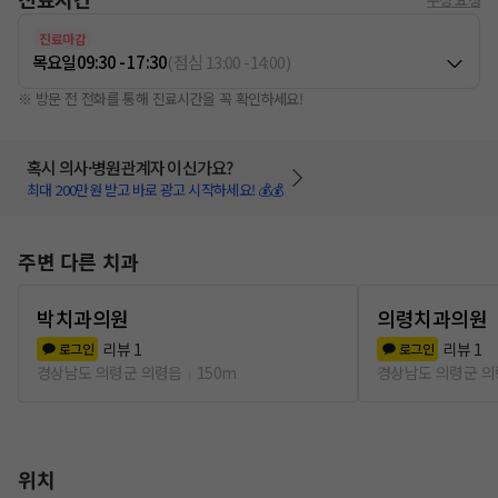
진료마감
목요일
09:30 - 17:30
(
점심
13:00
-
14:00
)
※ 방문 전 전화를 통해 진료시간을 꼭 확인하세요!
혹시 의사·병원관계자 이신가요?
최대 200만원 받고 바로 광고 시작하세요! 💰💰
주변 다른 치과
박치과의원
의령치과의원
리뷰
1
리뷰
1
로그인
로그인
경상남도 의령군 의령읍
150m
경상남도 의령군 
위치