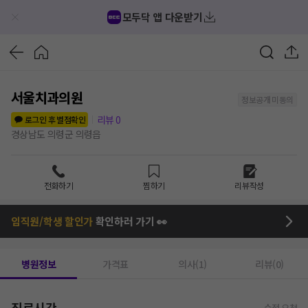
모두닥 앱 다운받기
서울치과의원
정보공개 미동의
리뷰
0
로그인 후 별점확인
경상남도 의령군 의령읍
전화하기
찜하기
리뷰작성
임직원/학생 할인가
확인하러 가기 👀
병원정보
가격표
의사(1)
리뷰(0)
진료시간
수정 요청